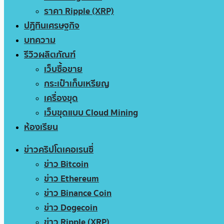
ราคา Ripple (XRP)
ปฏิทินเศรษฐกิจ
บทความ
รีวิวผลิตภัณฑ์
เว็บซื้อขาย
กระเป๋าเก็บเหรียญ
เครื่องขุด
เว็บขุดแบบ Cloud Mining
ห้องเรียน
ข่าวคริปโตเคอเรนซี่
ข่าว Bitcoin
ข่าว Ethereum
ข่าว Binance Coin
ข่าว Dogecoin
ข่าว Ripple (XRP)