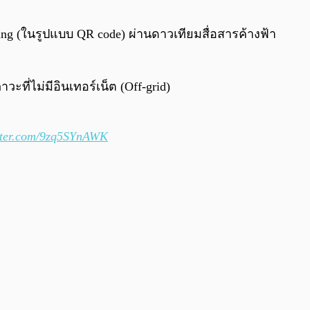
0:00
/
0:00
ing (ในรูปแบบ QR code) ผ่านดาวเทียมสื่อสารค้างฟ้า
ะที่ไม่มีอินเทอร์เน็ต (Off-grid)
itter.com/9zq5SYnAWK