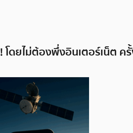
 โดยไม่ต้องพึ่งอินเตอร์เน็ต ค