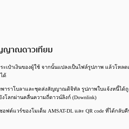
่สัญญาณดาวเทียม
ะเป๋าเงินของผู้ใช้ จากนั้นแปลงเป็นไฟล์รูปภาพ แล้วโหลดเ
ได้
าราโบลาและชุดส่งสัญญาณดิจิทัล รูปภาพใบแจ้งหนี้ได้ถูก
ังโลกผ่านคลื่นความถี่ดาวน์ลิงก์ (Downlink)
ยซอฟต์แวร์ของโมเด็ม AMSAT-DL และ QR code ที่ได้กลับคื