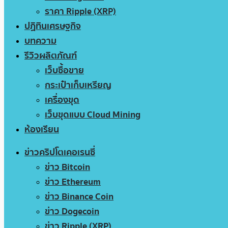
ราคา Ripple (XRP)
ปฏิทินเศรษฐกิจ
บทความ
รีวิวผลิตภัณฑ์
เว็บซื้อขาย
กระเป๋าเก็บเหรียญ
เครื่องขุด
เว็บขุดแบบ Cloud Mining
ห้องเรียน
ข่าวคริปโตเคอเรนซี่
ข่าว Bitcoin
ข่าว Ethereum
ข่าว Binance Coin
ข่าว Dogecoin
ข่าว Ripple (XRP)