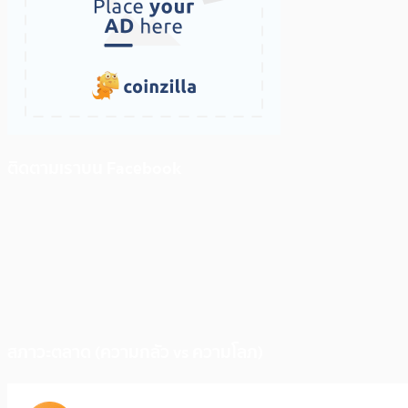
ติดตามเราบน Facebook
สภาวะตลาด (ความกลัว vs ความโลภ)