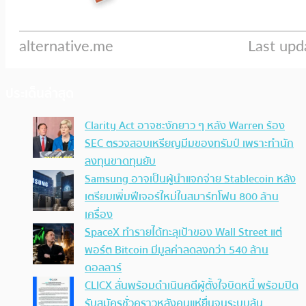
ประเด็นล่าสุด
Clarity Act อาจชะงักยาว ๆ หลัง Warren ร้อง
SEC ตรวจสอบเหรียญมีมของทรัมป์ เพราะทำนัก
ลงทุนขาดทุนยับ
Samsung อาจเป็นผู้นำแจกจ่าย Stablecoin หลัง
เตรียมเพิ่มฟีเจอร์ใหม่ในสมาร์ทโฟน 800 ล้าน
เครื่อง
SpaceX ทำรายได้ทะลุเป้าของ Wall Street แต่
พอร์ต Bitcoin มีมูลค่าลดลงกว่า 540 ล้าน
ดอลลาร์
CLICX ลั่นพร้อมดำเนินคดีผู้ตั้งใจบิดหนี้ พร้อมปิด
รับสมัครชั่วคราวหลังคนแห่ยื่นจนระบบล้น