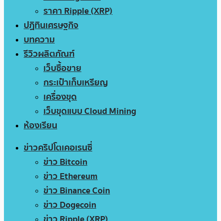
ราคา Ripple (XRP)
ปฏิทินเศรษฐกิจ
บทความ
รีวิวผลิตภัณฑ์
เว็บซื้อขาย
กระเป๋าเก็บเหรียญ
เครื่องขุด
เว็บขุดแบบ Cloud Mining
ห้องเรียน
ข่าวคริปโตเคอเรนซี่
ข่าว Bitcoin
ข่าว Ethereum
ข่าว Binance Coin
ข่าว Dogecoin
ข่าว Ripple (XRP)