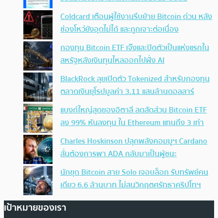
Coldcard เตือนผู้ใช้งานรีบย้าย Bitcoin ด่วน หลัง
ช่องโหว่ยังอุดไม่ได้ และถูกเจาะต่อเนื่อง
กองทุน Bitcoin ETF เจ๊งและปิดตัวเป็นแห่งแรกใน
สหรัฐหลังเงินทุนไหลออกไปฝั่ง AI
BlackRock ลุยเปิดตัว Tokenized สำหรับกองทุน
ตลาดเงินยุโรปมูลค่า 3.11 แสนล้านดอลลาร์
แบงก์ใหญ่สุดของอิตาลี ลดสัดส่วน Bitcoin ETF
ลง 99% หันลงทุน ใน Ethereum แทนถึง 3 เท่า
Charles Hoskinson ปลุกพลังคอมมูฯ Cardano
ลั่นต้องการพา ADA กลับมาเป็นผู้ชนะ
นักขุด Bitcoin สาย Solo เจอบล็อก รับทรัพย์คน
เดียว 6.6 ล้านบาท ไม่สนวิกฤตศรัทธาคริปโทฯ
เป้าหมายของเรา