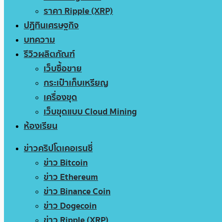
ราคา Ripple (XRP)
ปฏิทินเศรษฐกิจ
บทความ
รีวิวผลิตภัณฑ์
เว็บซื้อขาย
กระเป๋าเก็บเหรียญ
เครื่องขุด
เว็บขุดแบบ Cloud Mining
ห้องเรียน
ข่าวคริปโตเคอเรนซี่
ข่าว Bitcoin
ข่าว Ethereum
ข่าว Binance Coin
ข่าว Dogecoin
ข่าว Ripple (XRP)