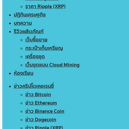
ราคา Ripple (XRP)
ปฏิทินเศรษฐกิจ
บทความ
รีวิวผลิตภัณฑ์
เว็บซื้อขาย
กระเป๋าเก็บเหรียญ
เครื่องขุด
เว็บขุดแบบ Cloud Mining
ห้องเรียน
ข่าวคริปโตเคอเรนซี่
ข่าว Bitcoin
ข่าว Ethereum
ข่าว Binance Coin
ข่าว Dogecoin
ข่าว Ripple (XRP)