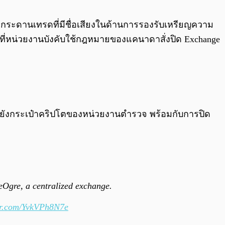
0:00
/
0:00
e กระดานเทรดที่มีชื่อเสียงในด้านการรองรับเหรียญความ
งแรกที่หน่วยงานบังคับใช้กฎหมายของแคนาดาสั่งปิด Exchange
ปยังกระเป๋าคริปโตของหน่วยงานตำรวจ พร้อมกับการปิด
Ogre, a centralized exchange.
ter.com/YvkVPh8N7e