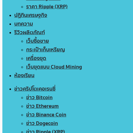
ราคา Ripple (XRP)
ปฏิทินเศรษฐกิจ
บทความ
รีวิวผลิตภัณฑ์
เว็บซื้อขาย
กระเป๋าเก็บเหรียญ
เครื่องขุด
เว็บขุดแบบ Cloud Mining
ห้องเรียน
ข่าวคริปโตเคอเรนซี่
ข่าว Bitcoin
ข่าว Ethereum
ข่าว Binance Coin
ข่าว Dogecoin
ข่าว Ripple (XRP)