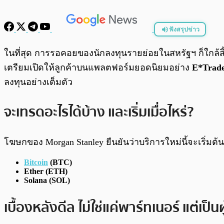
ฟังสรุปข่าว
พร้อมเล่น
ในที่สุด การรอคอยของนักลงทุนรายย่อยในสหรัฐฯ ก็ใกล้สิ้
เตรียมเปิดให้ลูกค้าบนแพลตฟอร์มยอดนิยมอย่าง
E*Trad
ลงทุนอย่างเต็มตัว
จะเทรดอะไรได้บ้าง และเริ่มเมื่อไหร่?
โฆษกของ Morgan Stanley ยืนยันว่าบริการใหม่นี้จะเริ่ม
Bitcoin
(BTC)
Ether (ETH)
Solana (SOL)
เบื้องหลังดีล ไม่ใช่แค่พาร์ทเนอร์ แต่เป็น