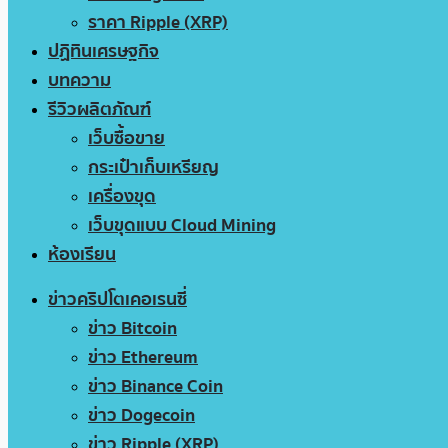
ราคา Ripple (XRP)
ปฏิทินเศรษฐกิจ
บทความ
รีวิวผลิตภัณฑ์
เว็บซื้อขาย
กระเป๋าเก็บเหรียญ
เครื่องขุด
เว็บขุดแบบ Cloud Mining
ห้องเรียน
ข่าวคริปโตเคอเรนซี่
ข่าว Bitcoin
ข่าว Ethereum
ข่าว Binance Coin
ข่าว Dogecoin
ข่าว Ripple (XRP)