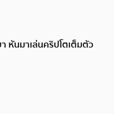
ายา หันมาเล่นคริปโตเต็มตัว