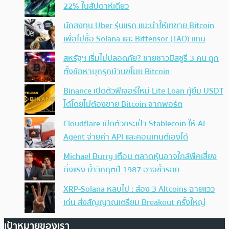
22% ในสัปดาห์เดียว
นักลงทุน Uber รุ่นแรก แนะนำให้เทขาย Bitcoin
เพื่อไปซื้อ Solana และ Bittensor (TAO) แทน
สหรัฐฯ เริ่มไม่ปลอดภัย? ชายชาวมิสซูรี 3 คน ถูก
ตั้งข้อหาบุกรุกบ้านขโมย Bitcoin
Binance เปิดตัวฟีเจอร์ใหม่ Lite Loan กู้ยืม USDT
ได้โดยไม่ต้องขาย Bitcoin จากพอร์ต
Cloudflare เปิดตัวกระเป๋า Stablecoin ให้ AI
Agent จ่ายค่า API และคอนเทนต์เองได้
Michael Burry เตือน ตลาดหุ้นอาจใกล้พีคเสี่ยง
ดิ่งแรง ย้ำวิกฤตปี 1987 อาจซ้ำรอย
XRP-Solana หลบไป : ส่อง 3 Altcoins ฉายแวว
เด่น ส่งสัญญาณเตรียม Breakout ครั้งใหญ่
เป้าหมายของเรา