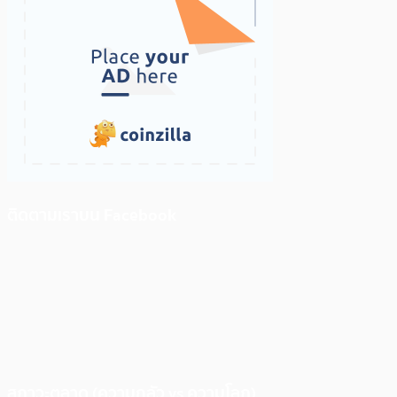
ติดตามเราบน Facebook
สภาวะตลาด (ความกลัว vs ความโลภ)