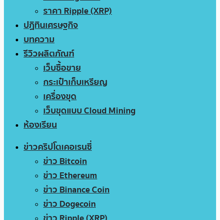
ราคา Ripple (XRP)
ปฏิทินเศรษฐกิจ
บทความ
รีวิวผลิตภัณฑ์
เว็บซื้อขาย
กระเป๋าเก็บเหรียญ
เครื่องขุด
เว็บขุดแบบ Cloud Mining
ห้องเรียน
ข่าวคริปโตเคอเรนซี่
ข่าว Bitcoin
ข่าว Ethereum
ข่าว Binance Coin
ข่าว Dogecoin
ข่าว Ripple (XRP)