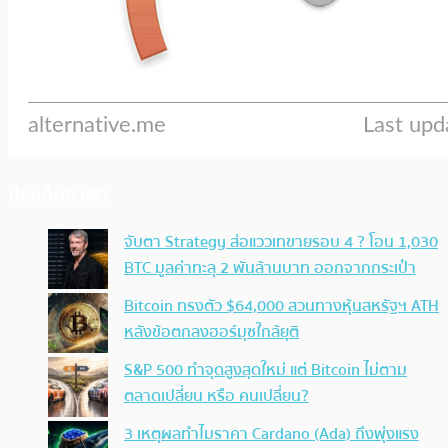
ประเด็นล่าสุด
จับตา Strategy ส่อแววเทขายรอบ 4 ? โอน 1,030
BTC มูลค่าทะลุ 2 พันล้านบาท ออกจากกระเป๋า
Bitcoin ทรงตัว $64,000 สวนทางหุ้นสหรัฐฯ ATH
หลังข้อตกลงฮอร์มุซใกล้ยุติ
S&P 500 ทำจุดสูงสุดใหม่ แต่ Bitcoin ไม่ตาม
ตลาดเปลี่ยน หรือ คนเปลี่ยน?
3 เหตุผลทำไมราคา Cardano (Ada) ถึงพุ่งแรง