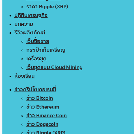
ราคา Ripple (XRP)
ปฏิทินเศรษฐกิจ
บทความ
รีวิวผลิตภัณฑ์
เว็บซื้อขาย
กระเป๋าเก็บเหรียญ
เครื่องขุด
เว็บขุดแบบ Cloud Mining
ห้องเรียน
ข่าวคริปโตเคอเรนซี่
ข่าว Bitcoin
ข่าว Ethereum
ข่าว Binance Coin
ข่าว Dogecoin
ข่าว Ripple (XRP)