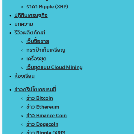
ราคา Ripple (XRP)
ปฏิทินเศรษฐกิจ
บทความ
รีวิวผลิตภัณฑ์
เว็บซื้อขาย
กระเป๋าเก็บเหรียญ
เครื่องขุด
เว็บขุดแบบ Cloud Mining
ห้องเรียน
ข่าวคริปโตเคอเรนซี่
ข่าว Bitcoin
ข่าว Ethereum
ข่าว Binance Coin
ข่าว Dogecoin
ข่าว Ripple (XRP)