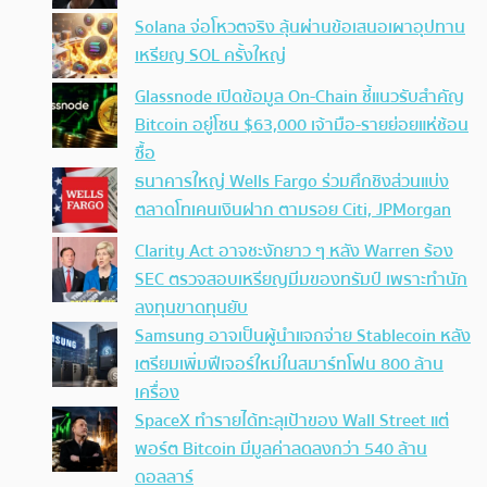
Solana จ่อโหวตจริง ลุ้นผ่านข้อเสนอเผาอุปทาน
เหรียญ SOL ครั้งใหญ่
Glassnode เปิดข้อมูล On-Chain ชี้แนวรับสำคัญ
Bitcoin อยู่โซน $63,000 เจ้ามือ-รายย่อยแห่ช้อน
ซื้อ
ธนาคารใหญ่ Wells Fargo ร่วมศึกชิงส่วนแบ่ง
ตลาดโทเคนเงินฝาก ตามรอย Citi, JPMorgan
Clarity Act อาจชะงักยาว ๆ หลัง Warren ร้อง
SEC ตรวจสอบเหรียญมีมของทรัมป์ เพราะทำนัก
ลงทุนขาดทุนยับ
Samsung อาจเป็นผู้นำแจกจ่าย Stablecoin หลัง
เตรียมเพิ่มฟีเจอร์ใหม่ในสมาร์ทโฟน 800 ล้าน
เครื่อง
SpaceX ทำรายได้ทะลุเป้าของ Wall Street แต่
พอร์ต Bitcoin มีมูลค่าลดลงกว่า 540 ล้าน
ดอลลาร์