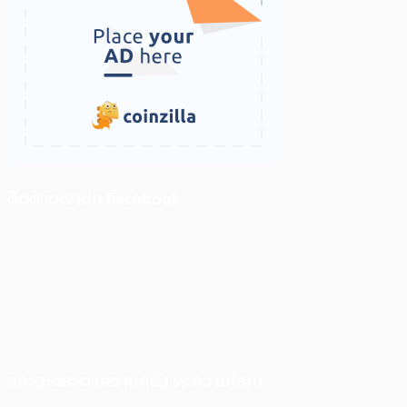
ติดตามเราบน Facebook
สภาวะตลาด (ความกลัว vs ความโลภ)