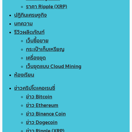
ราคา Ripple (XRP)
ปฏิทินเศรษฐกิจ
บทความ
รีวิวผลิตภัณฑ์
เว็บซื้อขาย
กระเป๋าเก็บเหรียญ
เครื่องขุด
เว็บขุดแบบ Cloud Mining
ห้องเรียน
ข่าวคริปโตเคอเรนซี่
ข่าว Bitcoin
ข่าว Ethereum
ข่าว Binance Coin
ข่าว Dogecoin
ข่าว Ripple (XRP)