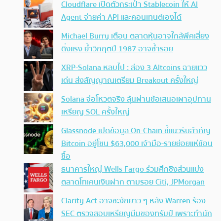
Cloudflare เปิดตัวกระเป๋า Stablecoin ให้ AI
Agent จ่ายค่า API และคอนเทนต์เองได้
Michael Burry เตือน ตลาดหุ้นอาจใกล้พีคเสี่ยง
ดิ่งแรง ย้ำวิกฤตปี 1987 อาจซ้ำรอย
XRP-Solana หลบไป : ส่อง 3 Altcoins ฉายแวว
เด่น ส่งสัญญาณเตรียม Breakout ครั้งใหญ่
Solana จ่อโหวตจริง ลุ้นผ่านข้อเสนอเผาอุปทาน
เหรียญ SOL ครั้งใหญ่
Glassnode เปิดข้อมูล On-Chain ชี้แนวรับสำคัญ
Bitcoin อยู่โซน $63,000 เจ้ามือ-รายย่อยแห่ช้อน
ซื้อ
ธนาคารใหญ่ Wells Fargo ร่วมศึกชิงส่วนแบ่ง
ตลาดโทเคนเงินฝาก ตามรอย Citi, JPMorgan
Clarity Act อาจชะงักยาว ๆ หลัง Warren ร้อง
SEC ตรวจสอบเหรียญมีมของทรัมป์ เพราะทำนัก