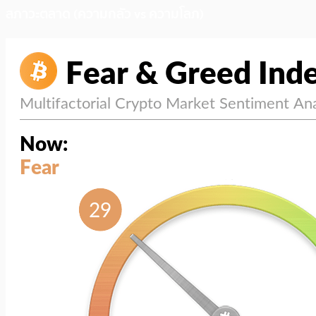
สภาวะตลาด (ความกลัว vs ความโลภ)