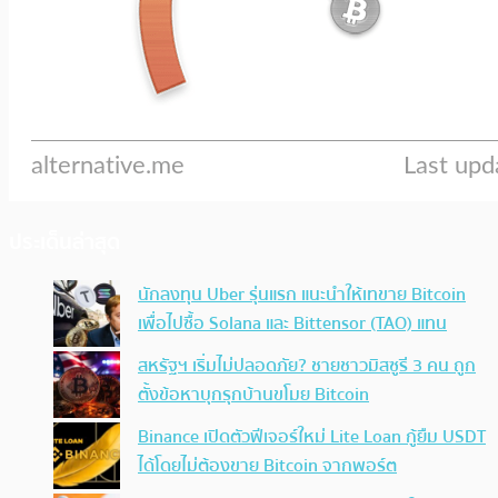
ประเด็นล่าสุด
นักลงทุน Uber รุ่นแรก แนะนำให้เทขาย Bitcoin
เพื่อไปซื้อ Solana และ Bittensor (TAO) แทน
สหรัฐฯ เริ่มไม่ปลอดภัย? ชายชาวมิสซูรี 3 คน ถูก
ตั้งข้อหาบุกรุกบ้านขโมย Bitcoin
Binance เปิดตัวฟีเจอร์ใหม่ Lite Loan กู้ยืม USDT
ได้โดยไม่ต้องขาย Bitcoin จากพอร์ต