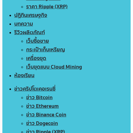
ราคา Ripple (XRP)
ปฏิทินเศรษฐกิจ
บทความ
รีวิวผลิตภัณฑ์
เว็บซื้อขาย
กระเป๋าเก็บเหรียญ
เครื่องขุด
เว็บขุดแบบ Cloud Mining
ห้องเรียน
ข่าวคริปโตเคอเรนซี่
ข่าว Bitcoin
ข่าว Ethereum
ข่าว Binance Coin
ข่าว Dogecoin
ข่าว Ripple (XRP)