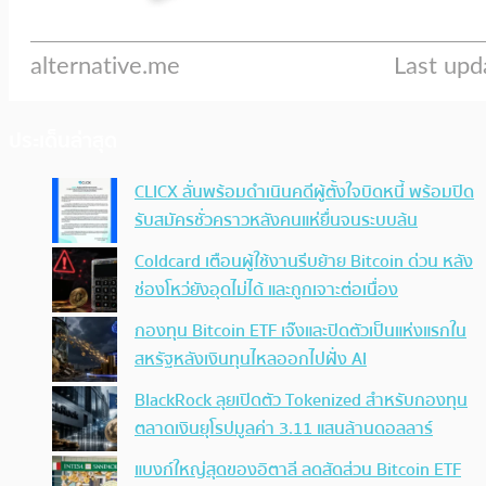
ประเด็นล่าสุด
CLICX ลั่นพร้อมดำเนินคดีผู้ตั้งใจบิดหนี้ พร้อมปิด
รับสมัครชั่วคราวหลังคนแห่ยื่นจนระบบล้น
Coldcard เตือนผู้ใช้งานรีบย้าย Bitcoin ด่วน หลัง
ช่องโหว่ยังอุดไม่ได้ และถูกเจาะต่อเนื่อง
กองทุน Bitcoin ETF เจ๊งและปิดตัวเป็นแห่งแรกใน
สหรัฐหลังเงินทุนไหลออกไปฝั่ง AI
BlackRock ลุยเปิดตัว Tokenized สำหรับกองทุน
ตลาดเงินยุโรปมูลค่า 3.11 แสนล้านดอลลาร์
แบงก์ใหญ่สุดของอิตาลี ลดสัดส่วน Bitcoin ETF