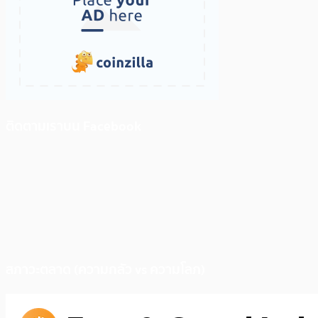
ติดตามเราบน Facebook
สภาวะตลาด (ความกลัว vs ความโลภ)