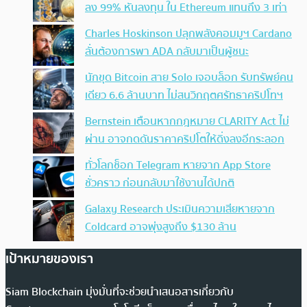
ลง 99% หันลงทุน ใน Ethereum แทนถึง 3 เท่า
Charles Hoskinson ปลุกพลังคอมมูฯ Cardano
ลั่นต้องการพา ADA กลับมาเป็นผู้ชนะ
นักขุด Bitcoin สาย Solo เจอบล็อก รับทรัพย์คน
เดียว 6.6 ล้านบาท ไม่สนวิกฤตศรัทธาคริปโทฯ
Bernstein เตือนหากกฎหมาย CLARITY Act ไม่
ผ่าน อาจกดดันราคาคริปโตให้ดิ่งลงอีกระลอก
ทั่วโลกช็อก Telegram หายจาก App Store
ชั่วคราว ก่อนกลับมาใช้งานได้ปกติ
Galaxy Research ประเมินความเสียหายจาก
Coldcard อาจพุ่งสูงถึง $130 ล้าน
เป้าหมายของเรา
Siam Blockchain มุ่งมั่นที่จะช่วยนำเสนอสารเกี่ยวกับ