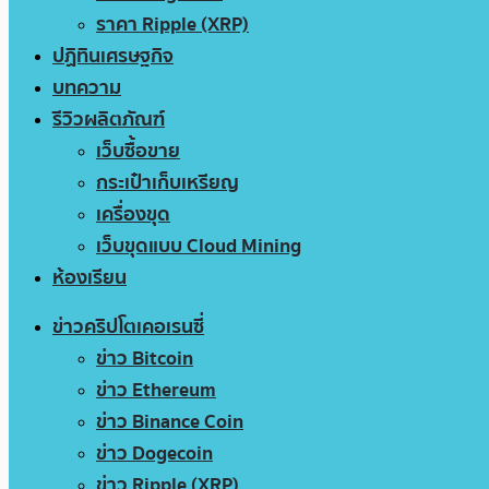
ราคา Ripple (XRP)
ปฏิทินเศรษฐกิจ
บทความ
รีวิวผลิตภัณฑ์
เว็บซื้อขาย
กระเป๋าเก็บเหรียญ
เครื่องขุด
เว็บขุดแบบ Cloud Mining
ห้องเรียน
ข่าวคริปโตเคอเรนซี่
ข่าว Bitcoin
ข่าว Ethereum
ข่าว Binance Coin
ข่าว Dogecoin
ข่าว Ripple (XRP)