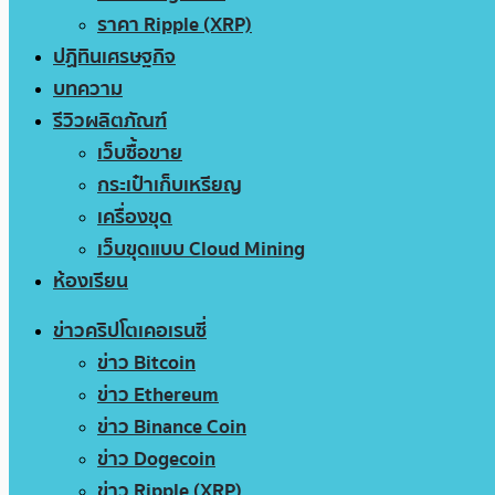
ราคา Ripple (XRP)
ปฏิทินเศรษฐกิจ
บทความ
รีวิวผลิตภัณฑ์
เว็บซื้อขาย
กระเป๋าเก็บเหรียญ
เครื่องขุด
เว็บขุดแบบ Cloud Mining
ห้องเรียน
ข่าวคริปโตเคอเรนซี่
ข่าว Bitcoin
ข่าว Ethereum
ข่าว Binance Coin
ข่าว Dogecoin
ข่าว Ripple (XRP)