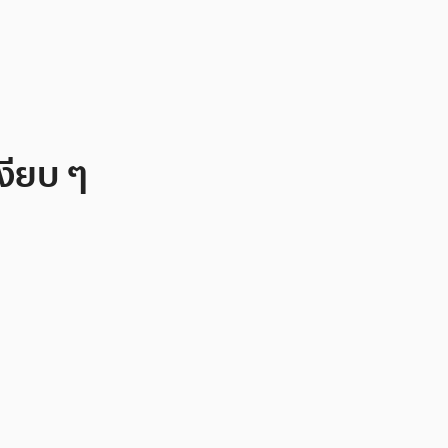
งียบ ๆ