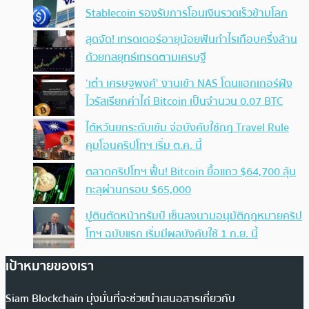
Stablecoin รองรับการโอนเงินรวดเร็วข้ามโลก
สุดจัด! เทรดเดอร์อายุน้อยฟันกำไรเกือบครึ่งล้าน
ด้วยกลยุทธ์เทรดตามเศรษฐี
‘เต๋า เศรษฐพงศ์’ งานเข้า NAS โดนแฮกเกอร์ฝัง
ไวรัสเรียกค่าไถ่ Bitcoin เป็นจำนวน 0.07 BTC
ไต้หวันยกระดับเข้ม จ่อบังคับใช้กฏ Travel Rule
คุมโอนคริปโทฯ เริ่ม ต.ค. นี้
ตลาดคริปโทฯ ฟื้น! Bitcoin ยื้อแถว $64,700 ลุ้น
ทะลุผ่านกรอบ $65,000
ปูตินตัดหน้าทรัมป์ เซ็นลงนามอนุมัติกฎหมายคริป
โทฯ ฉบับแรก เริ่มมีผลบังคับใช้ 1 ก.ย. นี้
เป้าหมายของเรา
Siam Blockchain มุ่งมั่นที่จะช่วยนำเสนอสารเกี่ยวกับ