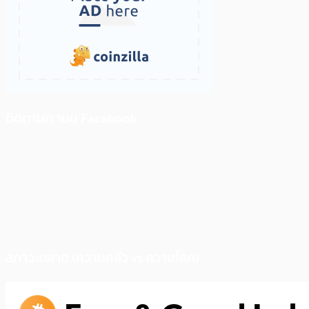
ติดตามเราบน Facebook
สภาวะตลาด (ความกลัว vs ความโลภ)