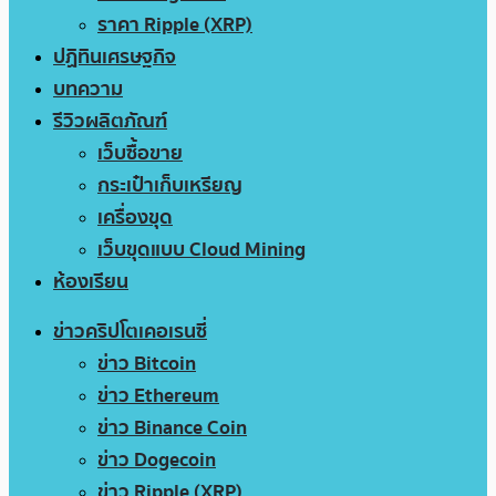
ราคา Ripple (XRP)
ปฏิทินเศรษฐกิจ
บทความ
รีวิวผลิตภัณฑ์
เว็บซื้อขาย
กระเป๋าเก็บเหรียญ
เครื่องขุด
เว็บขุดแบบ Cloud Mining
ห้องเรียน
ข่าวคริปโตเคอเรนซี่
ข่าว Bitcoin
ข่าว Ethereum
ข่าว Binance Coin
ข่าว Dogecoin
ข่าว Ripple (XRP)