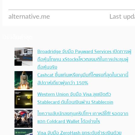
ประเด็นล่าสุด
Broadridge จับมือ Payward Services เปิดทางผู้
ถือหุ้นโทเคน xStocksโหวตลงมติในการประชุมผู้
ถือหุ้นจริง
Cashcat ขึ้นแท่นเหรียญมีมที่โตแรงที่สุดในเวลานี้
สัปดาห์เดียวพุ่งกว่า 150%
Western Union จับมือ Visa ลุยเปิดตัว
Stablecard ดันโอนเงินผ่าน Stablecoin
ไขความลับนักลงทุนคริปโทฯ เกาหลีใต้! รอดจาก
แฮก Coldcard Wallet ได้อย่างไร
Visa จับมือ ZeroHash ยกระดับชำระเงินด้วย