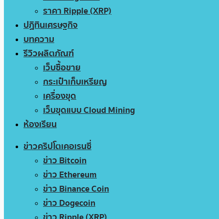
ราคา Ripple (XRP)
ปฏิทินเศรษฐกิจ
บทความ
รีวิวผลิตภัณฑ์
เว็บซื้อขาย
กระเป๋าเก็บเหรียญ
เครื่องขุด
เว็บขุดแบบ Cloud Mining
ห้องเรียน
ข่าวคริปโตเคอเรนซี่
ข่าว Bitcoin
ข่าว Ethereum
ข่าว Binance Coin
ข่าว Dogecoin
ข่าว Ripple (XRP)