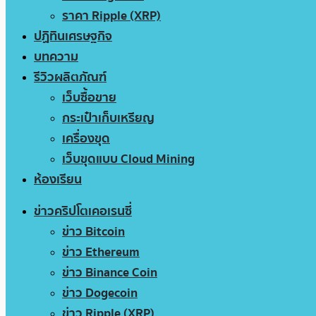
ราคา Ripple (XRP)
ปฏิทินเศรษฐกิจ
บทความ
รีวิวผลิตภัณฑ์
เว็บซื้อขาย
กระเป๋าเก็บเหรียญ
เครื่องขุด
เว็บขุดแบบ Cloud Mining
ห้องเรียน
ข่าวคริปโตเคอเรนซี่
ข่าว Bitcoin
ข่าว Ethereum
ข่าว Binance Coin
ข่าว Dogecoin
ข่าว Ripple (XRP)