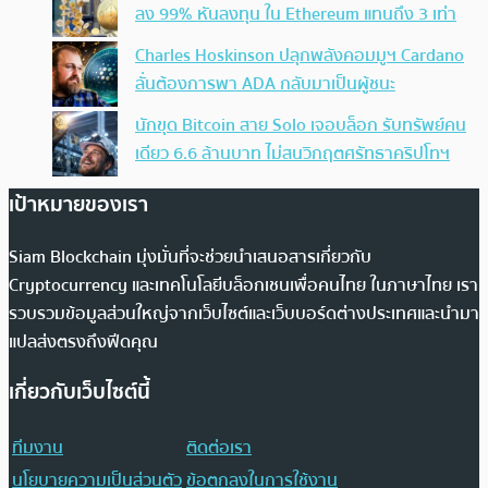
ลง 99% หันลงทุน ใน Ethereum แทนถึง 3 เท่า
Charles Hoskinson ปลุกพลังคอมมูฯ Cardano
ลั่นต้องการพา ADA กลับมาเป็นผู้ชนะ
นักขุด Bitcoin สาย Solo เจอบล็อก รับทรัพย์คน
เดียว 6.6 ล้านบาท ไม่สนวิกฤตศรัทธาคริปโทฯ
เป้าหมายของเรา
Siam Blockchain มุ่งมั่นที่จะช่วยนำเสนอสารเกี่ยวกับ
Cryptocurrency และเทคโนโลยีบล็อกเชนเพื่อคนไทย ในภาษาไทย เรา
รวบรวมข้อมูลส่วนใหญ่จากเว็บไซต์และเว็บบอร์ดต่างประเทศและนำมา
แปลส่งตรงถึงฟีดคุณ
เกี่ยวกับเว็บไซต์นี้
ทีมงาน
ติดต่อเรา
นโยบายความเป็นส่วนตัว
ข้อตกลงในการใช้งาน