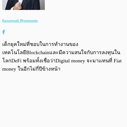
Kasamsak Wongsanin
เด็กยุคใหม่ที่ชอบในการทำงานของ
เทคโนโลยีBlockchainและมีความสนใจกับการลงทุนใน
โลกDeFi พร้อมทั้งเชื่อว่าDigital money จะมาแทนที่ Fiat
money ในอีกไม่กี่ปีข้างหน้า