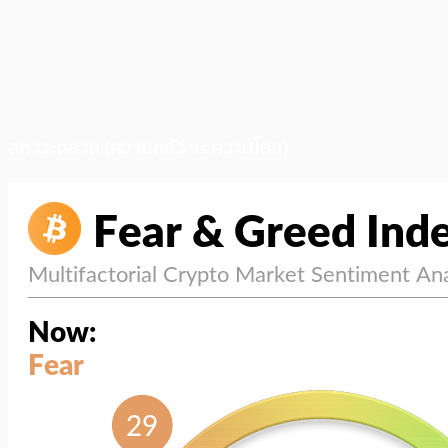
สภาวะตลาด (ความกลัว vs ความโลภ)