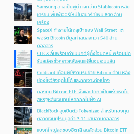
Samsung อาจเป็นผู้นำแจกจ่าย Stablecoin หลัง
เตรียมเพิ่มฟีเจอร์ใหม่ในสมาร์ทโฟน 800 ล้าน
เครื่อง
SpaceX ทำรายได้ทะลุเป้าของ Wall Street แต่
พอร์ต Bitcoin มีมูลค่าลดลงกว่า 540 ล้าน
ดอลลาร์
CLICX ลั่นพร้อมดำเนินคดีผู้ตั้งใจบิดหนี้ พร้อมปิด
รับสมัครชั่วคราวหลังคนแห่ยื่นจนระบบล้น
Coldcard เตือนผู้ใช้งานรีบย้าย Bitcoin ด่วน หลัง
ช่องโหว่ยังอุดไม่ได้ และถูกเจาะต่อเนื่อง
กองทุน Bitcoin ETF เจ๊งและปิดตัวเป็นแห่งแรกใน
สหรัฐหลังเงินทุนไหลออกไปฝั่ง AI
BlackRock ลุยเปิดตัว Tokenized สำหรับกองทุน
ตลาดเงินยุโรปมูลค่า 3.11 แสนล้านดอลลาร์
แบงก์ใหญ่สุดของอิตาลี ลดสัดส่วน Bitcoin ETF