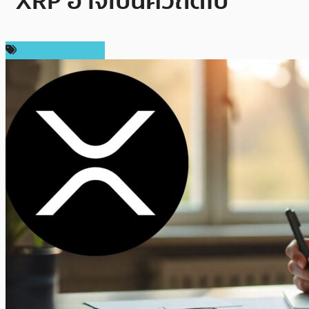
“XRP อาจเป็นคิวถัดไป”
ข่าว Ripple (XRP)