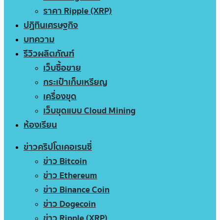
ราคา Ripple (XRP)
ปฏิทินเศรษฐกิจ
บทความ
รีวิวผลิตภัณฑ์
เว็บซื้อขาย
กระเป๋าเก็บเหรียญ
เครื่องขุด
เว็บขุดแบบ Cloud Mining
ห้องเรียน
ข่าวคริปโตเคอเรนซี่
ข่าว Bitcoin
ข่าว Ethereum
ข่าว Binance Coin
ข่าว Dogecoin
ข่าว Ripple (XRP)