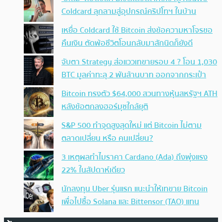
Coldcard ลุกลามสู่อุปกรณ์คริปโทฯ ในบ้าน
เหยื่อ Coldcard ใช้ Bitcoin ส่งข้อความหาโจรขอ
คืนเงิน ตัดพ้อชีวิตโอนกลับมาสักนิดก็ยังดี
จับตา Strategy ส่อแววเทขายรอบ 4 ? โอน 1,030
BTC มูลค่าทะลุ 2 พันล้านบาท ออกจากกระเป๋า
Bitcoin ทรงตัว $64,000 สวนทางหุ้นสหรัฐฯ ATH
หลังข้อตกลงฮอร์มุซใกล้ยุติ
S&P 500 ทำจุดสูงสุดใหม่ แต่ Bitcoin ไม่ตาม
ตลาดเปลี่ยน หรือ คนเปลี่ยน?
3 เหตุผลทำไมราคา Cardano (Ada) ถึงพุ่งแรง
22% ในสัปดาห์เดียว
นักลงทุน Uber รุ่นแรก แนะนำให้เทขาย Bitcoin
เพื่อไปซื้อ Solana และ Bittensor (TAO) แทน