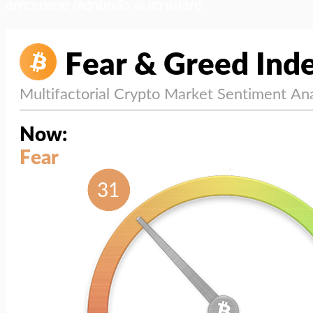
สภาวะตลาด (ความกลัว vs ความโลภ)