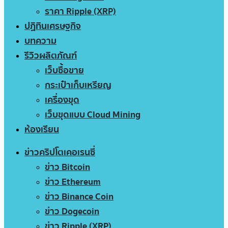
ราคา Ripple (XRP)
ปฏิทินเศรษฐกิจ
บทความ
รีวิวผลิตภัณฑ์
เว็บซื้อขาย
กระเป๋าเก็บเหรียญ
เครื่องขุด
เว็บขุดแบบ Cloud Mining
ห้องเรียน
ข่าวคริปโตเคอเรนซี่
ข่าว Bitcoin
ข่าว Ethereum
ข่าว Binance Coin
ข่าว Dogecoin
ข่าว Ripple (XRP)