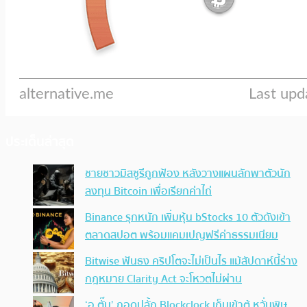
ประเด็นล่าสุด
ชายชาวมิสซูรีถูกฟ้อง หลังวางแผนลักพาตัวนัก
ลงทุน Bitcoin เพื่อเรียกค่าไถ่
Binance รุกหนัก เพิ่มหุ้น bStocks 10 ตัวดังเข้า
ตลาดสปอต พร้อมแคมเปญฟรีค่าธรรมเนียม
Bitwise ฟันธง คริปโตจะไม่เป็นไร แม้สัปดาห์นี้ร่าง
กฎหมาย Clarity Act จะโหวตไม่ผ่าน
‘อ.ตั๊ม’ ถอดปลั้ก Blockclock เก็บเข้าตู้ หวั่นพิษ