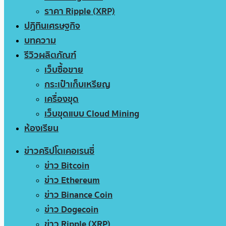
ราคา Ripple (XRP)
ปฏิทินเศรษฐกิจ
บทความ
รีวิวผลิตภัณฑ์
เว็บซื้อขาย
กระเป๋าเก็บเหรียญ
เครื่องขุด
เว็บขุดแบบ Cloud Mining
ห้องเรียน
ข่าวคริปโตเคอเรนซี่
ข่าว Bitcoin
ข่าว Ethereum
ข่าว Binance Coin
ข่าว Dogecoin
ข่าว Ripple (XRP)