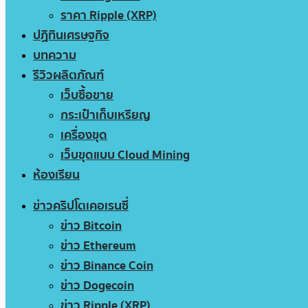
ราคา Ripple (XRP)
ปฏิทินเศรษฐกิจ
บทความ
รีวิวผลิตภัณฑ์
เว็บซื้อขาย
กระเป๋าเก็บเหรียญ
เครื่องขุด
เว็บขุดแบบ Cloud Mining
ห้องเรียน
ข่าวคริปโตเคอเรนซี่
ข่าว Bitcoin
ข่าว Ethereum
ข่าว Binance Coin
ข่าว Dogecoin
ข่าว Ripple (XRP)