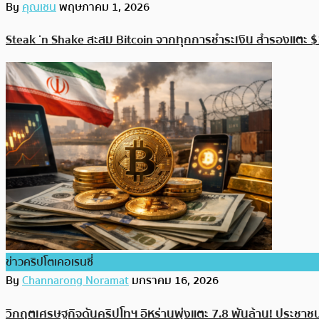
By
คุณเชน
พฤษภาคม 1, 2026
Steak ‘n Shake สะสม Bitcoin จากทุกการชำระเงิน สำรองแตะ $
ข่าวคริปโตเคอเรนซี่
By
Channarong Noramat
มกราคม 16, 2026
วิกฤตเศรษฐกิจดันคริปโทฯ อิหร่านพุ่งแตะ 7.8 พันล้าน! ประชาชนใ