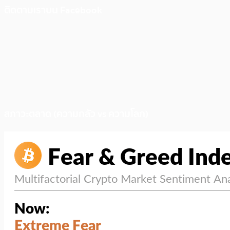
ติดตามเราบน Facebook
สภาวะตลาด (ความกลัว vs ความโลภ)