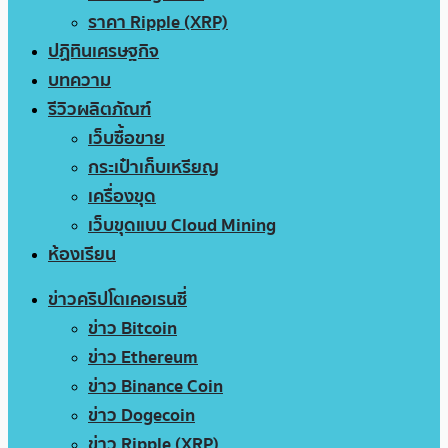
ราคา Ripple (XRP)
ปฏิทินเศรษฐกิจ
บทความ
รีวิวผลิตภัณฑ์
เว็บซื้อขาย
กระเป๋าเก็บเหรียญ
เครื่องขุด
เว็บขุดแบบ Cloud Mining
ห้องเรียน
ข่าวคริปโตเคอเรนซี่
ข่าว Bitcoin
ข่าว Ethereum
ข่าว Binance Coin
ข่าว Dogecoin
ข่าว Ripple (XRP)