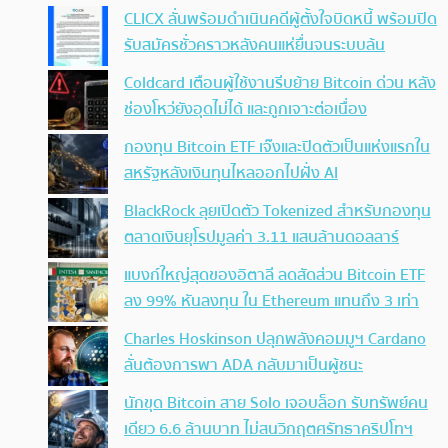
CLICX ลั่นพร้อมดำเนินคดีผู้ตั้งใจบิดหนี้ พร้อมปิด
รับสมัครชั่วคราวหลังคนแห่ยื่นจนระบบล้น
Coldcard เตือนผู้ใช้งานรีบย้าย Bitcoin ด่วน หลัง
ช่องโหว่ยังอุดไม่ได้ และถูกเจาะต่อเนื่อง
กองทุน Bitcoin ETF เจ๊งและปิดตัวเป็นแห่งแรกใน
สหรัฐหลังเงินทุนไหลออกไปฝั่ง AI
BlackRock ลุยเปิดตัว Tokenized สำหรับกองทุน
ตลาดเงินยุโรปมูลค่า 3.11 แสนล้านดอลลาร์
แบงก์ใหญ่สุดของอิตาลี ลดสัดส่วน Bitcoin ETF
ลง 99% หันลงทุน ใน Ethereum แทนถึง 3 เท่า
Charles Hoskinson ปลุกพลังคอมมูฯ Cardano
ลั่นต้องการพา ADA กลับมาเป็นผู้ชนะ
นักขุด Bitcoin สาย Solo เจอบล็อก รับทรัพย์คน
เดียว 6.6 ล้านบาท ไม่สนวิกฤตศรัทธาคริปโทฯ