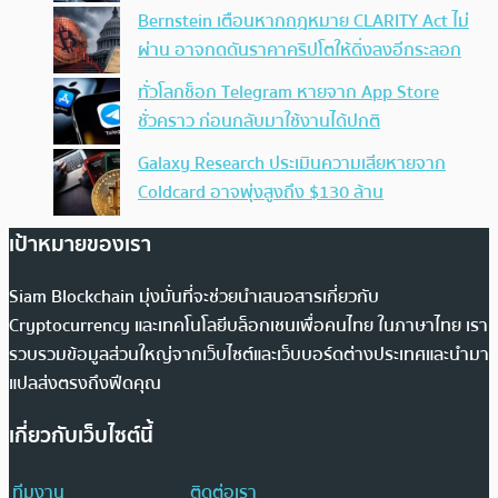
Bernstein เตือนหากกฎหมาย CLARITY Act ไม่
ผ่าน อาจกดดันราคาคริปโตให้ดิ่งลงอีกระลอก
ทั่วโลกช็อก Telegram หายจาก App Store
ชั่วคราว ก่อนกลับมาใช้งานได้ปกติ
Galaxy Research ประเมินความเสียหายจาก
Coldcard อาจพุ่งสูงถึง $130 ล้าน
เป้าหมายของเรา
Siam Blockchain มุ่งมั่นที่จะช่วยนำเสนอสารเกี่ยวกับ
Cryptocurrency และเทคโนโลยีบล็อกเชนเพื่อคนไทย ในภาษาไทย เรา
รวบรวมข้อมูลส่วนใหญ่จากเว็บไซต์และเว็บบอร์ดต่างประเทศและนำมา
แปลส่งตรงถึงฟีดคุณ
เกี่ยวกับเว็บไซต์นี้
ทีมงาน
ติดต่อเรา