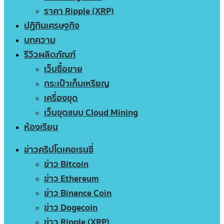
ราคา Ripple (XRP)
ปฏิทินเศรษฐกิจ
บทความ
รีวิวผลิตภัณฑ์
เว็บซื้อขาย
กระเป๋าเก็บเหรียญ
เครื่องขุด
เว็บขุดแบบ Cloud Mining
ห้องเรียน
ข่าวคริปโตเคอเรนซี่
ข่าว Bitcoin
ข่าว Ethereum
ข่าว Binance Coin
ข่าว Dogecoin
ข่าว Ripple (XRP)