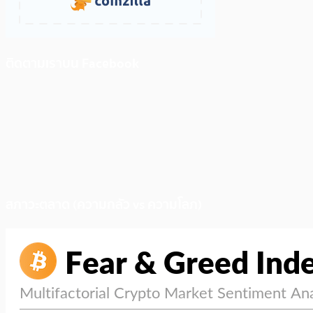
ติดตามเราบน Facebook
สภาวะตลาด (ความกลัว vs ความโลภ)