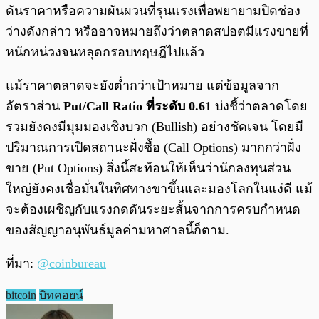
ดันราคาหรือความผันผวนที่รุนแรงเพื่อพยายามปิดช่อง
ว่างดังกล่าว หรืออาจหมายถึงว่าตลาดสปอตมีแรงขายที่
หนักหน่วงจนหลุดกรอบทฤษฎีไปแล้ว
แม้ราคาตลาดจะยังต่ำกว่าเป้าหมาย แต่ข้อมูลจาก
อัตราส่วน
Put/Call Ratio ที่ระดับ 0.61
บ่งชี้ว่าตลาดโดย
รวมยังคงมีมุมมองเชิงบวก (Bullish) อย่างชัดเจน โดยมี
ปริมาณการเปิดสถานะฝั่งซื้อ (Call Options) มากกว่าฝั่ง
ขาย (Put Options) สิ่งนี้สะท้อนให้เห็นว่านักลงทุนส่วน
ใหญ่ยังคงเชื่อมั่นในทิศทางขาขึ้นและมองโลกในแง่ดี แม้
จะต้องเผชิญกับแรงกดดันระยะสั้นจากการครบกำหนด
ของสัญญาอนุพันธ์มูลค่ามหาศาลนี้ก็ตาม.
ที่มา:
@coinbureau
bitcoin
บิทคอยน์