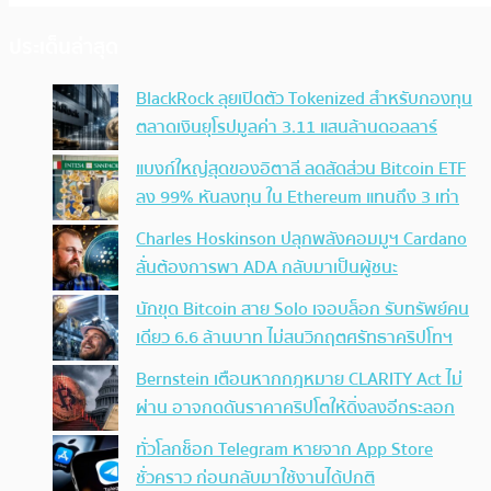
ประเด็นล่าสุด
BlackRock ลุยเปิดตัว Tokenized สำหรับกองทุน
ตลาดเงินยุโรปมูลค่า 3.11 แสนล้านดอลลาร์
แบงก์ใหญ่สุดของอิตาลี ลดสัดส่วน Bitcoin ETF
ลง 99% หันลงทุน ใน Ethereum แทนถึง 3 เท่า
Charles Hoskinson ปลุกพลังคอมมูฯ Cardano
ลั่นต้องการพา ADA กลับมาเป็นผู้ชนะ
นักขุด Bitcoin สาย Solo เจอบล็อก รับทรัพย์คน
เดียว 6.6 ล้านบาท ไม่สนวิกฤตศรัทธาคริปโทฯ
Bernstein เตือนหากกฎหมาย CLARITY Act ไม่
ผ่าน อาจกดดันราคาคริปโตให้ดิ่งลงอีกระลอก
ทั่วโลกช็อก Telegram หายจาก App Store
ชั่วคราว ก่อนกลับมาใช้งานได้ปกติ