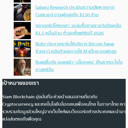
Galaxy Research ประเมินความเสียหายจาก
Coldcard อาจพุ่งสูงถึง $130 ล้าน
ตลาดคริปโตซบเซา วอลุ่มซื้อขายรายวันดิ่งเหลือ
$1.5 หมื่นล้าน ต่ำสุดตั้งแต่ต้นปี 2026
Boltz ประกาศระงับให้บริการ Bitcoin Swap
ชั่วคราว หลังตัวเลขการใช้ AI แฮ็กระบบพุ่งสูง
ซินแสชื่อดัง เฉลยแล้ว ‘บล็อกเชน’ เป็นธาตุอะไรใน
ศาสตร์จีน
เป้าหมายของเรา
Siam Blockchain มุ่งมั่นที่จะช่วยนำเสนอสารเกี่ยวกับ
Cryptocurrency และเทคโนโลยีบล็อกเชนเพื่อคนไทย ในภาษาไทย เรา
รวบรวมข้อมูลส่วนใหญ่จากเว็บไซต์และเว็บบอร์ดต่างประเทศและนำมา
แปลส่งตรงถึงฟีดคุณ