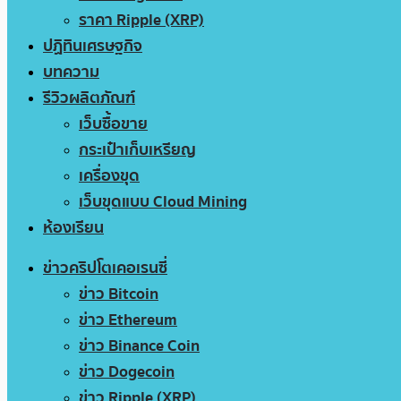
ราคา Ripple (XRP)
ปฏิทินเศรษฐกิจ
บทความ
รีวิวผลิตภัณฑ์
เว็บซื้อขาย
กระเป๋าเก็บเหรียญ
เครื่องขุด
เว็บขุดแบบ Cloud Mining
ห้องเรียน
ข่าวคริปโตเคอเรนซี่
ข่าว Bitcoin
ข่าว Ethereum
ข่าว Binance Coin
ข่าว Dogecoin
ข่าว Ripple (XRP)