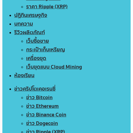
ราคา Ripple (XRP)
ปฏิทินเศรษฐกิจ
บทความ
รีวิวผลิตภัณฑ์
เว็บซื้อขาย
กระเป๋าเก็บเหรียญ
เครื่องขุด
เว็บขุดแบบ Cloud Mining
ห้องเรียน
ข่าวคริปโตเคอเรนซี่
ข่าว Bitcoin
ข่าว Ethereum
ข่าว Binance Coin
ข่าว Dogecoin
ข่าว Ripple (XRP)