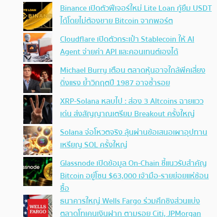
Binance เปิดตัวฟีเจอร์ใหม่ Lite Loan กู้ยืม USDT
ได้โดยไม่ต้องขาย Bitcoin จากพอร์ต
Cloudflare เปิดตัวกระเป๋า Stablecoin ให้ AI
Agent จ่ายค่า API และคอนเทนต์เองได้
Michael Burry เตือน ตลาดหุ้นอาจใกล้พีคเสี่ยง
ดิ่งแรง ย้ำวิกฤตปี 1987 อาจซ้ำรอย
XRP-Solana หลบไป : ส่อง 3 Altcoins ฉายแวว
เด่น ส่งสัญญาณเตรียม Breakout ครั้งใหญ่
Solana จ่อโหวตจริง ลุ้นผ่านข้อเสนอเผาอุปทาน
เหรียญ SOL ครั้งใหญ่
Glassnode เปิดข้อมูล On-Chain ชี้แนวรับสำคัญ
Bitcoin อยู่โซน $63,000 เจ้ามือ-รายย่อยแห่ช้อน
ซื้อ
ธนาคารใหญ่ Wells Fargo ร่วมศึกชิงส่วนแบ่ง
ตลาดโทเคนเงินฝาก ตามรอย Citi, JPMorgan