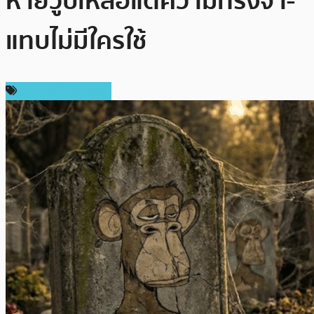
หายวูบเหลือแต่ความทรงจำ-
แทบไม่มีใครใช้
ข่าวคริปโตเคอเรนซี่