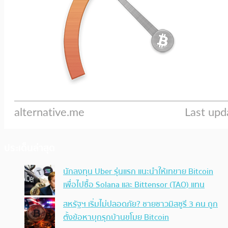
ประเด็นล่าสุด
นักลงทุน Uber รุ่นแรก แนะนำให้เทขาย Bitcoin
เพื่อไปซื้อ Solana และ Bittensor (TAO) แทน
สหรัฐฯ เริ่มไม่ปลอดภัย? ชายชาวมิสซูรี 3 คน ถูก
ตั้งข้อหาบุกรุกบ้านขโมย Bitcoin