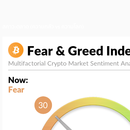
สภาวะตลาด (ความกลัว vs ความโลภ)