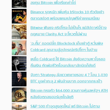
ลงทุน Bitcoin เพื่อเรียกค่าไถ่
Binance รุกหนัก เพิ่มหุ้น bStocks 10 ตัวดังเข้า
ตลาดสปอต พร้อมแคมเปญฟรีค่าธรรมเนียม
Bitwise ฟันธง คริปโตจะไม่เป็นไร แม้สัปดาห์นี้ร่าง
กฎหมาย Clarity Act จะโหวตไม่ผ่าน
‘อ.ตั๊ม’ ถอดปลั้ก Blockclock เก็บเข้าตู้ หวั่นพิษ
Coldcard ลุกลามสู่อุปกรณ์คริปโทฯ ในบ้าน
เหยื่อ Coldcard ใช้ Bitcoin ส่งข้อความหาโจรขอ
คืนเงิน ตัดพ้อชีวิตโอนกลับมาสักนิดก็ยังดี
จับตา Strategy ส่อแววเทขายรอบ 4 ? โอน 1,030
BTC มูลค่าทะลุ 2 พันล้านบาท ออกจากกระเป๋า
Bitcoin ทรงตัว $64,000 สวนทางหุ้นสหรัฐฯ ATH
หลังข้อตกลงฮอร์มุซใกล้ยุติ
S&P 500 ทำจุดสูงสุดใหม่ แต่ Bitcoin ไม่ตาม