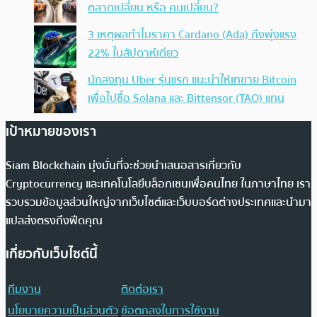
ตลาดเปลี่ยน หรือ คนเปลี่ยน?
3 เหตุผลทำไมราคา Cardano (Ada) ถึงพุ่งแรง
22% ในสัปดาห์เดียว
นักลงทุน Uber รุ่นแรก แนะนำให้เทขาย Bitcoin
เพื่อไปซื้อ Solana และ Bittensor (TAO) แทน
เป้าหมายของเรา
Siam Blockchain มุ่งมั่นที่จะช่วยนำเสนอสารเกี่ยวกับ
Cryptocurrency และเทคโนโลยีบล็อกเชนเพื่อคนไทย ในภาษาไทย เรา
รวบรวมข้อมูลส่วนใหญ่จากเว็บไซต์และเว็บบอร์ดต่างประเทศและนำมา
แปลส่งตรงถึงฟีดคุณ
เกี่ยวกับเว็บไซต์นี้
ทีมงาน
ติดต่อเรา
นโยบายความเป็นส่วนตัว
ข้อตกลงในการใช้งาน