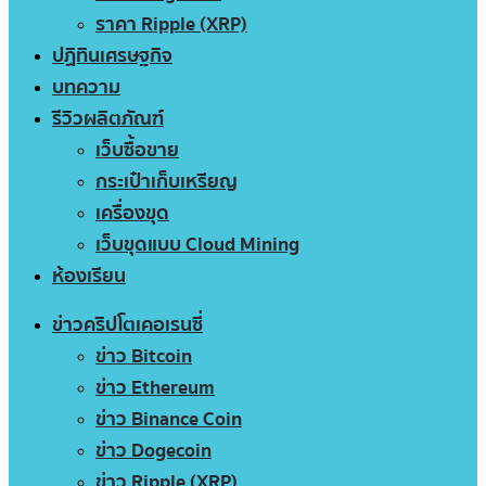
ราคา Ripple (XRP)
ปฏิทินเศรษฐกิจ
บทความ
รีวิวผลิตภัณฑ์
เว็บซื้อขาย
กระเป๋าเก็บเหรียญ
เครื่องขุด
เว็บขุดแบบ Cloud Mining
ห้องเรียน
ข่าวคริปโตเคอเรนซี่
ข่าว Bitcoin
ข่าว Ethereum
ข่าว Binance Coin
ข่าว Dogecoin
ข่าว Ripple (XRP)