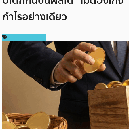
ปโตก็กินปันผลได้” ไม่ต้องเก็ง
กำไรอย่างเดียว
ข่าวคริปโตเคอเรนซี่