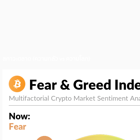
สภาวะตลาด (ความกลัว vs ความโลภ)