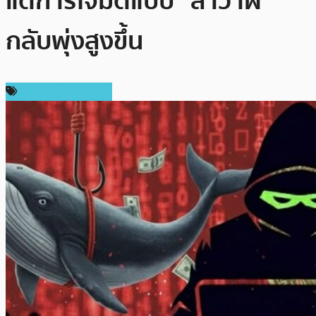
แต่การโจมตีแบบ “ล่าวาฬ”
กลับพุ่งสูงขึ้น
ข่าวคริปโตเคอเรนซี่