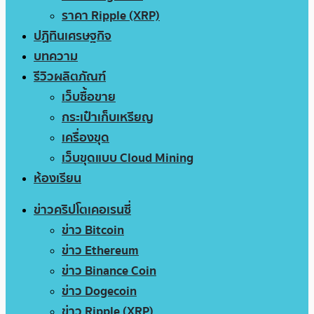
ราคา Ripple (XRP)
ปฏิทินเศรษฐกิจ
บทความ
รีวิวผลิตภัณฑ์
เว็บซื้อขาย
กระเป๋าเก็บเหรียญ
เครื่องขุด
เว็บขุดแบบ Cloud Mining
ห้องเรียน
ข่าวคริปโตเคอเรนซี่
ข่าว Bitcoin
ข่าว Ethereum
ข่าว Binance Coin
ข่าว Dogecoin
ข่าว Ripple (XRP)