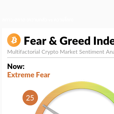
สภาวะตลาด (ความกลัว vs ความโลภ)