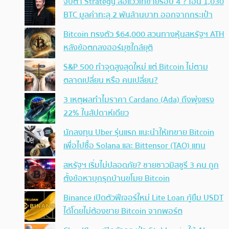
จับตา Strategy ส่อแววเทขายรอบ 4 ? โอน 1,030
BTC มูลค่าทะลุ 2 พันล้านบาท ออกจากกระเป๋า
Bitcoin ทรงตัว $64,000 สวนทางหุ้นสหรัฐฯ ATH
หลังข้อตกลงฮอร์มุซใกล้ยุติ
S&P 500 ทำจุดสูงสุดใหม่ แต่ Bitcoin ไม่ตาม
ตลาดเปลี่ยน หรือ คนเปลี่ยน?
3 เหตุผลทำไมราคา Cardano (Ada) ถึงพุ่งแรง
22% ในสัปดาห์เดียว
นักลงทุน Uber รุ่นแรก แนะนำให้เทขาย Bitcoin
เพื่อไปซื้อ Solana และ Bittensor (TAO) แทน
สหรัฐฯ เริ่มไม่ปลอดภัย? ชายชาวมิสซูรี 3 คน ถูก
ตั้งข้อหาบุกรุกบ้านขโมย Bitcoin
Binance เปิดตัวฟีเจอร์ใหม่ Lite Loan กู้ยืม USDT
ได้โดยไม่ต้องขาย Bitcoin จากพอร์ต