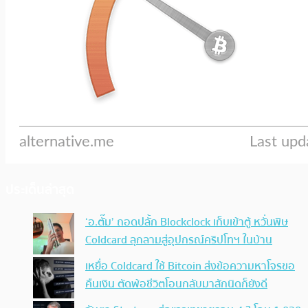
ประเด็นล่าสุด
‘อ.ตั๊ม’ ถอดปลั้ก Blockclock เก็บเข้าตู้ หวั่นพิษ
Coldcard ลุกลามสู่อุปกรณ์คริปโทฯ ในบ้าน
เหยื่อ Coldcard ใช้ Bitcoin ส่งข้อความหาโจรขอ
คืนเงิน ตัดพ้อชีวิตโอนกลับมาสักนิดก็ยังดี