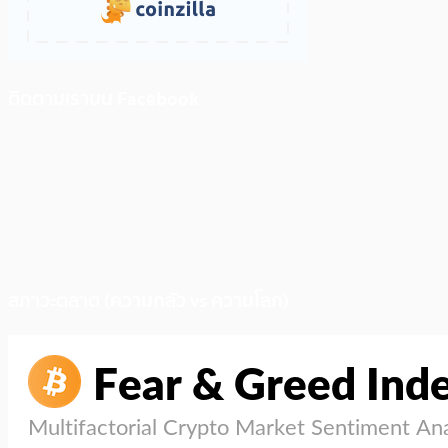
ติดตามเราบน Facebook
สภาวะตลาด (ความกลัว vs ความโลภ)