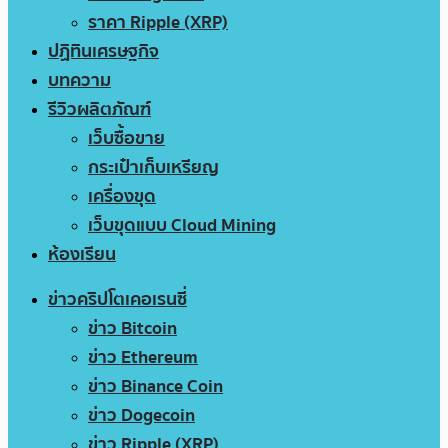
ราคา Ripple (XRP)
ปฏิทินเศรษฐกิจ
บทความ
รีวิวผลิตภัณฑ์
เว็บซื้อขาย
กระเป๋าเก็บเหรียญ
เครื่องขุด
เว็บขุดแบบ Cloud Mining
ห้องเรียน
ข่าวคริปโตเคอเรนซี่
ข่าว Bitcoin
ข่าว Ethereum
ข่าว Binance Coin
ข่าว Dogecoin
ข่าว Ripple (XRP)