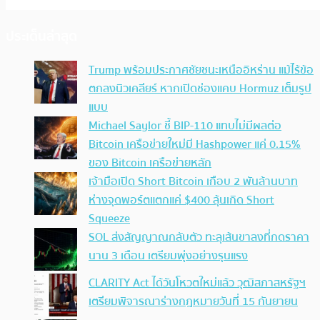
ประเด็นล่าสุด
Trump พร้อมประกาศชัยชนะเหนืออิหร่าน แม้ไร้ข้อ
ตกลงนิวเคลียร์ หากเปิดช่องแคบ Hormuz เต็มรูป
แบบ
Michael Saylor ชี้ BIP-110 แทบไม่มีผลต่อ
Bitcoin เครือข่ายใหม่มี Hashpower แค่ 0.15%
ของ Bitcoin เครือข่ายหลัก
เจ้ามือเปิด Short Bitcoin เกือบ 2 พันล้านบาท
ห่างจุดพอร์ตแตกแค่ $400 ลุ้นเกิด Short
Squeeze
SOL ส่งสัญญาณกลับตัว ทะลุเส้นขาลงที่กดราคา
นาน 3 เดือน เตรียมพุ่งอย่างรุนแรง
CLARITY Act ได้วันโหวตใหม่แล้ว วุฒิสภาสหรัฐฯ
เตรียมพิจารณาร่างกฎหมายวันที่ 15 กันยายน