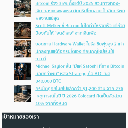
Bitcoin ร่วง 35% ตั้งแต่ปี 2025 สวนทางทอง-
เงิน-ทองแดงพุ่งแรง ดันคริปโตกลายเป็นสินทรัพย์
ผลงานแย่สุด
Scott Melker ชี้ Bitcoin ไม่ได้ทำให้รวยเร็ว แต่ช่วย
ป้องกันให้ “จนช้าลง” จากเงินเฟ้อ
ยอดขาย Hardware Wallet ในรัสเซียพุ่งสูง 2 เท่า
นักลงทุนแห่ถือคริปโตเอง ก่อนกฎใหม่เริ่มใช้
ก.ย.นี้
Michael Saylor ลั่น “มีแค่ Satoshi ที่ขาย Bitcoin
น้อยกว่าผม” หลัง Strategy ถือ BTC ทะลุ
840,000 BTC
คริปโตถูกขโมยไปแล้วกว่า $1,200 ล้าน จาก 276
เหตุการณ์ในปี ปี 2026 Coldcard คิดเป็นสัดส่วน
10% จากทั้งหมด
เป้าหมายของเรา