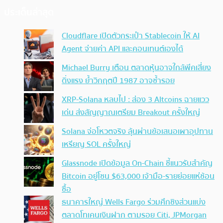
ประเด็นล่าสุด
Cloudflare เปิดตัวกระเป๋า Stablecoin ให้ AI
Agent จ่ายค่า API และคอนเทนต์เองได้
Michael Burry เตือน ตลาดหุ้นอาจใกล้พีคเสี่ยง
ดิ่งแรง ย้ำวิกฤตปี 1987 อาจซ้ำรอย
XRP-Solana หลบไป : ส่อง 3 Altcoins ฉายแวว
เด่น ส่งสัญญาณเตรียม Breakout ครั้งใหญ่
Solana จ่อโหวตจริง ลุ้นผ่านข้อเสนอเผาอุปทาน
เหรียญ SOL ครั้งใหญ่
Glassnode เปิดข้อมูล On-Chain ชี้แนวรับสำคัญ
Bitcoin อยู่โซน $63,000 เจ้ามือ-รายย่อยแห่ช้อน
ซื้อ
ธนาคารใหญ่ Wells Fargo ร่วมศึกชิงส่วนแบ่ง
ตลาดโทเคนเงินฝาก ตามรอย Citi, JPMorgan