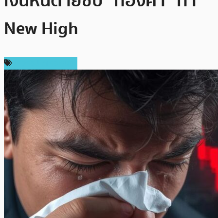
เงินหนีตายซบ “ทองคำ” ทำ
New High
ข่าวคริปโตเคอเรนซี่