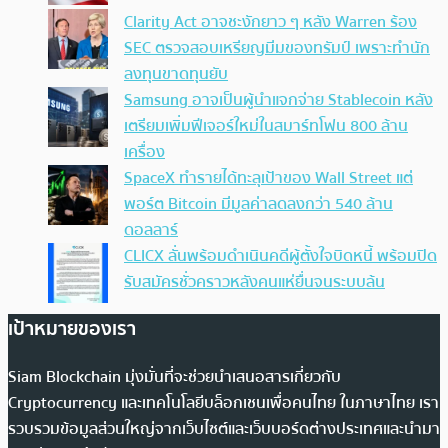
Clarity Act อาจชะงักยาว ๆ หลัง Warren ร้อง
SEC ตรวจสอบเหรียญมีมของทรัมป์ เพราะทำนัก
ลงทุนขาดทุนยับ
Samsung อาจเป็นผู้นำแจกจ่าย Stablecoin หลัง
เตรียมเพิ่มฟีเจอร์ใหม่ในสมาร์ทโฟน 800 ล้าน
เครื่อง
SpaceX ทำรายได้ทะลุเป้าของ Wall Street แต่
พอร์ต Bitcoin มีมูลค่าลดลงกว่า 540 ล้าน
ดอลลาร์
CLICX ลั่นพร้อมดำเนินคดีผู้ตั้งใจบิดหนี้ พร้อมปิด
รับสมัครชั่วคราวหลังคนแห่ยื่นจนระบบล้น
เป้าหมายของเรา
Siam Blockchain มุ่งมั่นที่จะช่วยนำเสนอสารเกี่ยวกับ
Cryptocurrency และเทคโนโลยีบล็อกเชนเพื่อคนไทย ในภาษาไทย เรา
รวบรวมข้อมูลส่วนใหญ่จากเว็บไซต์และเว็บบอร์ดต่างประเทศและนำมา