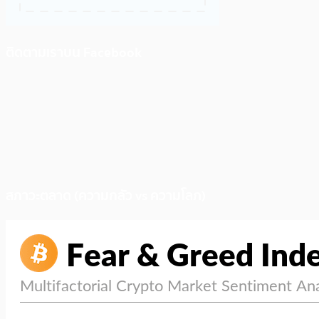
ติดตามเราบน Facebook
สภาวะตลาด (ความกลัว vs ความโลภ)