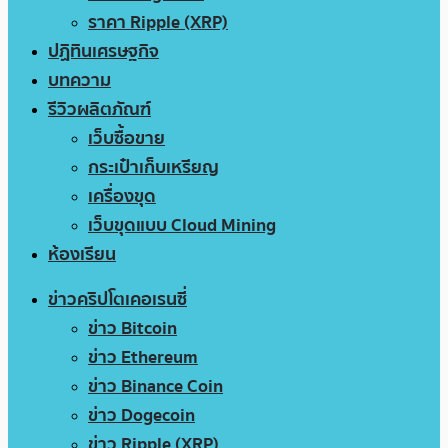
ราคา Ripple (XRP)
ปฏิทินเศรษฐกิจ
บทความ
รีวิวผลิตภัณฑ์
เว็บซื้อขาย
กระเป๋าเก็บเหรียญ
เครื่องขุด
เว็บขุดแบบ Cloud Mining
ห้องเรียน
ข่าวคริปโตเคอเรนซี่
ข่าว Bitcoin
ข่าว Ethereum
ข่าว Binance Coin
ข่าว Dogecoin
ข่าว Ripple (XRP)