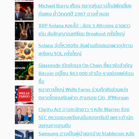
Michael Burry เตือน ตลาดหุ้นอาจใกล้พีคเสี่ยง
ดิ่งแรง ย้ำวิกฤตปี 1987 อาจซ้ำรอย
XRP-Solana หลบไป : ส่อง 3 Altcoins ฉายแวว
เด่น ส่งสัญญาณเตรียม Breakout ครั้งใหญ่
Solana จ่อโหวตจริง ลุ้นผ่านข้อเสนอเผาอุปทาน
เหรียญ SOL ครั้งใหญ่
Glassnode เปิดข้อมูล On-Chain ชี้แนวรับสำคัญ
Bitcoin อยู่โซน $63,000 เจ้ามือ-รายย่อยแห่ช้อน
ซื้อ
ธนาคารใหญ่ Wells Fargo ร่วมศึกชิงส่วนแบ่ง
ตลาดโทเคนเงินฝาก ตามรอย Citi, JPMorgan
Clarity Act อาจชะงักยาว ๆ หลัง Warren ร้อง
SEC ตรวจสอบเหรียญมีมของทรัมป์ เพราะทำนัก
ลงทุนขาดทุนยับ
Samsung อาจเป็นผู้นำแจกจ่าย Stablecoin หลัง