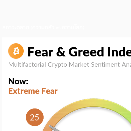
สภาวะตลาด (ความกลัว vs ความโลภ)