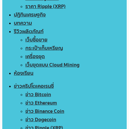
ราคา Ripple (XRP)
ปฏิทินเศรษฐกิจ
บทความ
รีวิวผลิตภัณฑ์
เว็บซื้อขาย
กระเป๋าเก็บเหรียญ
เครื่องขุด
เว็บขุดแบบ Cloud Mining
ห้องเรียน
ข่าวคริปโตเคอเรนซี่
ข่าว Bitcoin
ข่าว Ethereum
ข่าว Binance Coin
ข่าว Dogecoin
ข่าว Ripple (XRP)