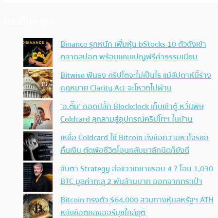
ประเด็นล่าสุด
Binance รุกหนัก เพิ่มหุ้น bStocks 10 ตัวดังเข้า
ตลาดสปอต พร้อมแคมเปญฟรีค่าธรรมเนียม
Bitwise ฟันธง คริปโตจะไม่เป็นไร แม้สัปดาห์นี้ร่าง
กฎหมาย Clarity Act จะโหวตไม่ผ่าน
‘อ.ตั๊ม’ ถอดปลั้ก Blockclock เก็บเข้าตู้ หวั่นพิษ
Coldcard ลุกลามสู่อุปกรณ์คริปโทฯ ในบ้าน
เหยื่อ Coldcard ใช้ Bitcoin ส่งข้อความหาโจรขอ
คืนเงิน ตัดพ้อชีวิตโอนกลับมาสักนิดก็ยังดี
จับตา Strategy ส่อแววเทขายรอบ 4 ? โอน 1,030
BTC มูลค่าทะลุ 2 พันล้านบาท ออกจากกระเป๋า
Bitcoin ทรงตัว $64,000 สวนทางหุ้นสหรัฐฯ ATH
หลังข้อตกลงฮอร์มุซใกล้ยุติ