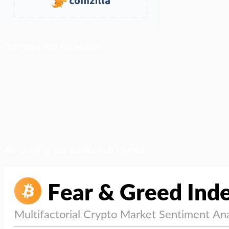
ติดตามเราบน Facebook
สภาวะตลาด (ความกลัว vs ความโลภ)