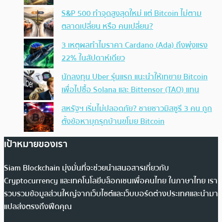
S&P 500 ทำจุดสูงสุดใหม่ แต่ Bitcoin ไม่ตาม
ตลาดเปลี่ยน หรือ คนเปลี่ยน?
3 เหตุผลทำไมราคา Cardano (Ada) ถึงพุ่งแรง
22% ในสัปดาห์เดียว
นักลงทุน Uber รุ่นแรก แนะนำให้เทขาย Bitcoin
เพื่อไปซื้อ Solana และ Bittensor (TAO) แทน
สหรัฐฯ เริ่มไม่ปลอดภัย? ชายชาวมิสซูรี 3 คน ถูก
ตั้งข้อหาบุกรุกบ้านขโมย Bitcoin
เป้าหมายของเรา
Siam Blockchain มุ่งมั่นที่จะช่วยนำเสนอสารเกี่ยวกับ
Cryptocurrency และเทคโนโลยีบล็อกเชนเพื่อคนไทย ในภาษาไทย เรา
รวบรวมข้อมูลส่วนใหญ่จากเว็บไซต์และเว็บบอร์ดต่างประเทศและนำมา
แปลส่งตรงถึงฟีดคุณ