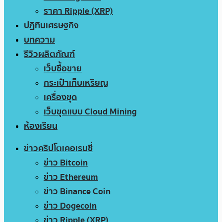
ราคา Ripple (XRP)
ปฏิทินเศรษฐกิจ
บทความ
รีวิวผลิตภัณฑ์
เว็บซื้อขาย
กระเป๋าเก็บเหรียญ
เครื่องขุด
เว็บขุดแบบ Cloud Mining
ห้องเรียน
ข่าวคริปโตเคอเรนซี่
ข่าว Bitcoin
ข่าว Ethereum
ข่าว Binance Coin
ข่าว Dogecoin
ข่าว Ripple (XRP)