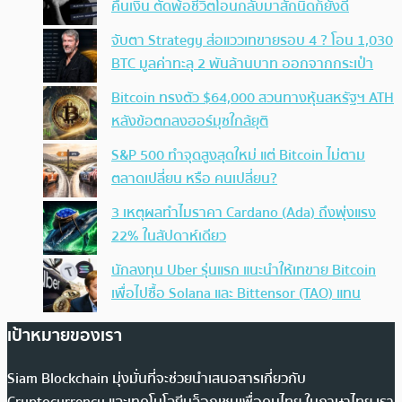
คืนเงิน ตัดพ้อชีวิตโอนกลับมาสักนิดก็ยังดี
จับตา Strategy ส่อแววเทขายรอบ 4 ? โอน 1,030
BTC มูลค่าทะลุ 2 พันล้านบาท ออกจากกระเป๋า
Bitcoin ทรงตัว $64,000 สวนทางหุ้นสหรัฐฯ ATH
หลังข้อตกลงฮอร์มุซใกล้ยุติ
S&P 500 ทำจุดสูงสุดใหม่ แต่ Bitcoin ไม่ตาม
ตลาดเปลี่ยน หรือ คนเปลี่ยน?
3 เหตุผลทำไมราคา Cardano (Ada) ถึงพุ่งแรง
22% ในสัปดาห์เดียว
นักลงทุน Uber รุ่นแรก แนะนำให้เทขาย Bitcoin
เพื่อไปซื้อ Solana และ Bittensor (TAO) แทน
เป้าหมายของเรา
Siam Blockchain มุ่งมั่นที่จะช่วยนำเสนอสารเกี่ยวกับ
Cryptocurrency และเทคโนโลยีบล็อกเชนเพื่อคนไทย ในภาษาไทย เรา