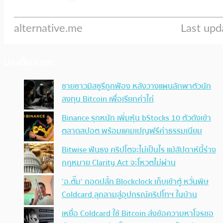
ประเด็นล่าสุด
ชายชาวมิสซูรีถูกฟ้อง หลังวางแผนลักพาตัวนัก
ลงทุน Bitcoin เพื่อเรียกค่าไถ่
Binance รุกหนัก เพิ่มหุ้น bStocks 10 ตัวดังเข้า
ตลาดสปอต พร้อมแคมเปญฟรีค่าธรรมเนียม
Bitwise ฟันธง คริปโตจะไม่เป็นไร แม้สัปดาห์นี้ร่าง
กฎหมาย Clarity Act จะโหวตไม่ผ่าน
‘อ.ตั๊ม’ ถอดปลั้ก Blockclock เก็บเข้าตู้ หวั่นพิษ
Coldcard ลุกลามสู่อุปกรณ์คริปโทฯ ในบ้าน
เหยื่อ Coldcard ใช้ Bitcoin ส่งข้อความหาโจรขอ