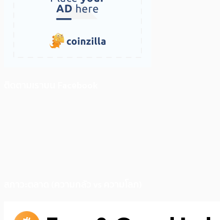
ติดตามเราบน Facebook
สภาวะตลาด (ความกลัว vs ความโลภ)