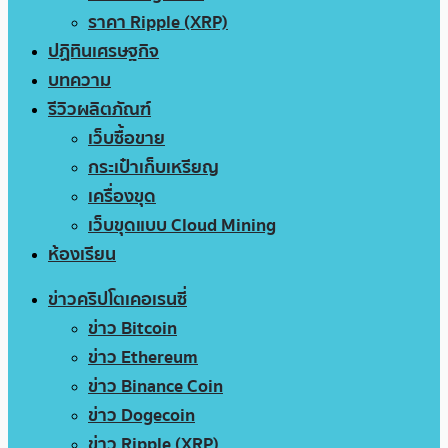
ราคา Ripple (XRP)
ปฏิทินเศรษฐกิจ
บทความ
รีวิวผลิตภัณฑ์
เว็บซื้อขาย
กระเป๋าเก็บเหรียญ
เครื่องขุด
เว็บขุดแบบ Cloud Mining
ห้องเรียน
ข่าวคริปโตเคอเรนซี่
ข่าว Bitcoin
ข่าว Ethereum
ข่าว Binance Coin
ข่าว Dogecoin
ข่าว Ripple (XRP)