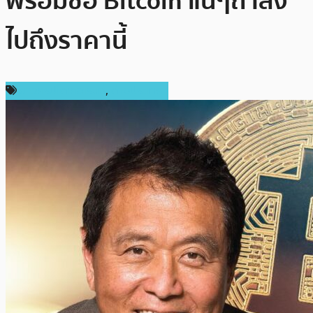
พร้อมซื้อ Bitcoin แน่ๆถ้าลง
ไปถึงราคานี้
ข่าวคริปโตเคอเรนซี่
,
ต่างประเทศ