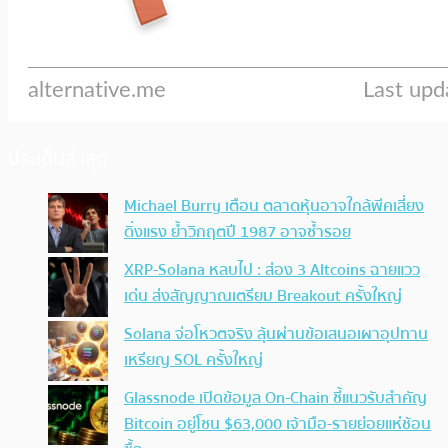
ประเด็นล่าสุด
Michael Burry เตือน ตลาดหุ้นอาจใกล้พีคเสี่ยง
ดิ่งแรง ย้ำวิกฤตปี 1987 อาจซ้ำรอย
XRP-Solana หลบไป : ส่อง 3 Altcoins ฉายแวว
เด่น ส่งสัญญาณเตรียม Breakout ครั้งใหญ่
Solana จ่อโหวตจริง ลุ้นผ่านข้อเสนอเผาอุปทาน
เหรียญ SOL ครั้งใหญ่
Glassnode เปิดข้อมูล On-Chain ชี้แนวรับสำคัญ
Bitcoin อยู่โซน $63,000 เจ้ามือ-รายย่อยแห่ช้อน