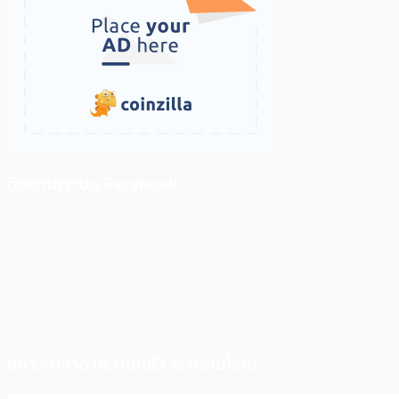
ติดตามเราบน Facebook
สภาวะตลาด (ความกลัว vs ความโลภ)