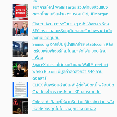
ซื้อ
ธนาคารใหญ่ Wells Fargo ร่วมศึกชิงส่วนแบ่ง
ตลาดโทเคนเงินฝาก ตามรอย Citi, JPMorgan
Clarity Act อาจชะงักยาว ๆ หลัง Warren ร้อง
SEC ตรวจสอบเหรียญมีมของทรัมป์ เพราะทำนัก
ลงทุนขาดทุนยับ
Samsung อาจเป็นผู้นำแจกจ่าย Stablecoin หลัง
เตรียมเพิ่มฟีเจอร์ใหม่ในสมาร์ทโฟน 800 ล้าน
เครื่อง
SpaceX ทำรายได้ทะลุเป้าของ Wall Street แต่
พอร์ต Bitcoin มีมูลค่าลดลงกว่า 540 ล้าน
ดอลลาร์
CLICX ลั่นพร้อมดำเนินคดีผู้ตั้งใจบิดหนี้ พร้อมปิด
รับสมัครชั่วคราวหลังคนแห่ยื่นจนระบบล้น
Coldcard เตือนผู้ใช้งานรีบย้าย Bitcoin ด่วน หลัง
ช่องโหว่ยังอุดไม่ได้ และถูกเจาะต่อเนื่อง