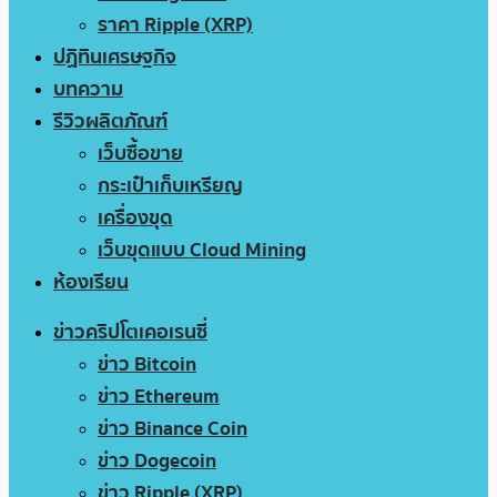
ราคา Ripple (XRP)
ปฏิทินเศรษฐกิจ
บทความ
รีวิวผลิตภัณฑ์
เว็บซื้อขาย
กระเป๋าเก็บเหรียญ
เครื่องขุด
เว็บขุดแบบ Cloud Mining
ห้องเรียน
ข่าวคริปโตเคอเรนซี่
ข่าว Bitcoin
ข่าว Ethereum
ข่าว Binance Coin
ข่าว Dogecoin
ข่าว Ripple (XRP)