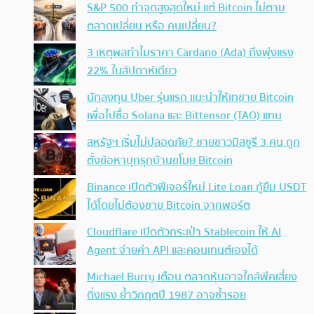
S&P 500 ทำจุดสูงสุดใหม่ แต่ Bitcoin ไม่ตาม
ตลาดเปลี่ยน หรือ คนเปลี่ยน?
3 เหตุผลทำไมราคา Cardano (Ada) ถึงพุ่งแรง
22% ในสัปดาห์เดียว
นักลงทุน Uber รุ่นแรก แนะนำให้เทขาย Bitcoin
เพื่อไปซื้อ Solana และ Bittensor (TAO) แทน
สหรัฐฯ เริ่มไม่ปลอดภัย? ชายชาวมิสซูรี 3 คน ถูก
ตั้งข้อหาบุกรุกบ้านขโมย Bitcoin
Binance เปิดตัวฟีเจอร์ใหม่ Lite Loan กู้ยืม USDT
ได้โดยไม่ต้องขาย Bitcoin จากพอร์ต
Cloudflare เปิดตัวกระเป๋า Stablecoin ให้ AI
Agent จ่ายค่า API และคอนเทนต์เองได้
Michael Burry เตือน ตลาดหุ้นอาจใกล้พีคเสี่ยง
ดิ่งแรง ย้ำวิกฤตปี 1987 อาจซ้ำรอย