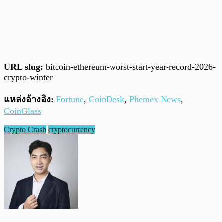
URL slug:
bitcoin-ethereum-worst-start-year-record-2026-
crypto-winter
แหล่งอ้างอิง:
Fortune
,
CoinDesk
,
Phemex News
,
CoinGlass
Crypto Crash
cryptocurrency