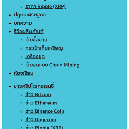
ราคา Ripple (XRP)
ปฏิทินเศรษฐกิจ
บทความ
รีวิวผลิตภัณฑ์
เว็บซื้อขาย
กระเป๋าเก็บเหรียญ
เครื่องขุด
เว็บขุดแบบ Cloud Mining
ห้องเรียน
ข่าวคริปโตเคอเรนซี่
ข่าว Bitcoin
ข่าว Ethereum
ข่าว Binance Coin
ข่าว Dogecoin
ข่าว Ripple (XRP)