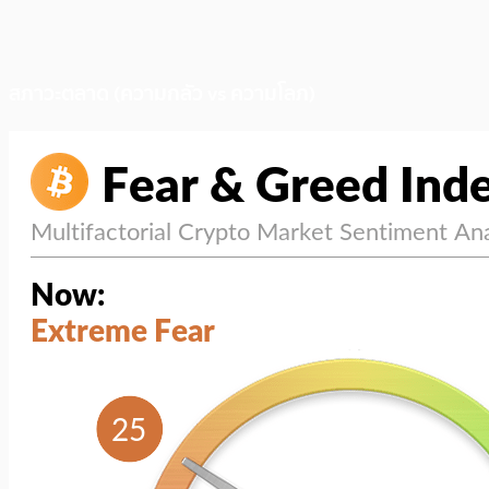
สภาวะตลาด (ความกลัว vs ความโลภ)