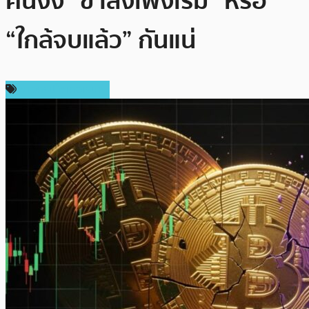
คนงง “ขาลงเพิ่งเริ่ม” หรือ
“ใกล้จบแล้ว” กันแน่
ข่าวคริปโตเคอเรนซี่