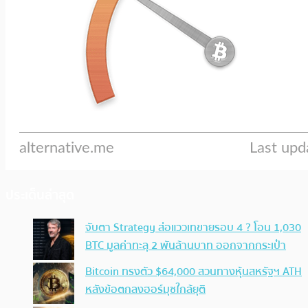
ประเด็นล่าสุด
จับตา Strategy ส่อแววเทขายรอบ 4 ? โอน 1,030
BTC มูลค่าทะลุ 2 พันล้านบาท ออกจากกระเป๋า
Bitcoin ทรงตัว $64,000 สวนทางหุ้นสหรัฐฯ ATH
หลังข้อตกลงฮอร์มุซใกล้ยุติ