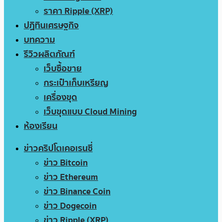
ราคา Ripple (XRP)
ปฏิทินเศรษฐกิจ
บทความ
รีวิวผลิตภัณฑ์
เว็บซื้อขาย
กระเป๋าเก็บเหรียญ
เครื่องขุด
เว็บขุดแบบ Cloud Mining
ห้องเรียน
ข่าวคริปโตเคอเรนซี่
ข่าว Bitcoin
ข่าว Ethereum
ข่าว Binance Coin
ข่าว Dogecoin
ข่าว Ripple (XRP)