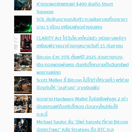
ห่างจุดพอร์ตแตกแค่ $400 ลุ้นเกิด Short
Squeeze
SOL ส่งสัญญาณกลับตัว ทะลุเส้นขาลงที่กดราคา
นาน 3 เดือน เตรียมพุ่งอย่างรุนแรง
CLARITY Act ได้วันโหวตใหม่แล้ว วุฒิสภาสหรัฐฯ
เตรียมพิจารณาร่างกฎหมายวันที่ 15 กันยายน
Bitcoin ร่วง 35% ตั้งแต่ปี 2025 สวนทางทอง-
เงิน-ทองแดงพุ่งแรง ดันคริปโตกลายเป็นสินทรัพย์
ผลงานแย่สุด
Scott Melker ชี้ Bitcoin ไม่ได้ทำให้รวยเร็ว แต่ช่วย
ป้องกันให้ “จนช้าลง” จากเงินเฟ้อ
ยอดขาย Hardware Wallet ในรัสเซียพุ่งสูง 2 เท่า
นักลงทุนแห่ถือคริปโตเอง ก่อนกฎใหม่เริ่มใช้
ก.ย.นี้
Michael Saylor ลั่น “มีแค่ Satoshi ที่ขาย Bitcoin
น้อยกว่าผม” หลัง Strategy ถือ BTC ทะลุ