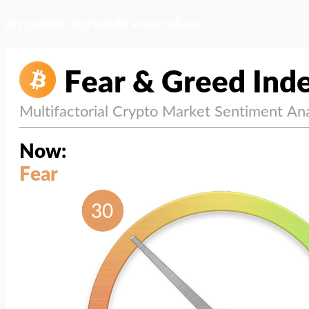
สภาวะตลาด (ความกลัว vs ความโลภ)