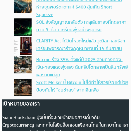
ห่างจุดพอร์ตแตกแค่ $400 ลุ้นเกิด Short
Squeeze
SOL ส่งสัญญาณกลับตัว ทะลุเส้นขาลงที่กดราคา
นาน 3 เดือน เตรียมพุ่งอย่างรุนแรง
CLARITY Act ได้วันโหวตใหม่แล้ว วุฒิสภาสหรัฐฯ
เตรียมพิจารณาร่างกฎหมายวันที่ 15 กันยายน
Bitcoin ร่วง 35% ตั้งแต่ปี 2025 สวนทางทอง-
เงิน-ทองแดงพุ่งแรง ดันคริปโตกลายเป็นสินทรัพย์
ผลงานแย่สุด
Scott Melker ชี้ Bitcoin ไม่ได้ทำให้รวยเร็ว แต่ช่วย
ป้องกันให้ “จนช้าลง” จากเงินเฟ้อ
เป้าหมายของเรา
Siam Blockchain มุ่งมั่นที่จะช่วยนำเสนอสารเกี่ยวกับ
Cryptocurrency และเทคโนโลยีบล็อกเชนเพื่อคนไทย ในภาษาไทย เรา