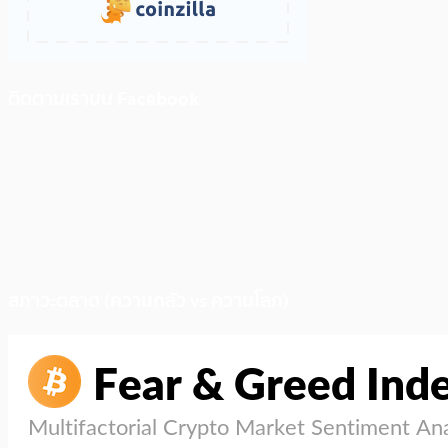
ติดตามเราบน Facebook
สภาวะตลาด (ความกลัว vs ความโลภ)