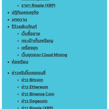
ราคา Ripple (XRP)
ปฏิทินเศรษฐกิจ
บทความ
รีวิวผลิตภัณฑ์
เว็บซื้อขาย
กระเป๋าเก็บเหรียญ
เครื่องขุด
เว็บขุดแบบ Cloud Mining
ห้องเรียน
ข่าวคริปโตเคอเรนซี่
ข่าว Bitcoin
ข่าว Ethereum
ข่าว Binance Coin
ข่าว Dogecoin
ข่าว Ripple (XRP)