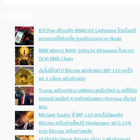
ประเด็นล่าสุด
BTCPay เตือนภัย เซิร์ฟเวอร์ Lightning โดนโจมตี
แฮกเกอร์ใช้ช่องโหว่ดูดเงินออกจาก Node
BNB พุ่งทะลุ $600 จุดชนวน Altseason ในระบบ
นิเวศ BNB Chain
ล่มไม่เป็นท่า! Bitcoin ฟอร์กแยก BIP-110 ขุดได้
แค่ 2 บล็อก แล้วดับสนิท
Trump พร้อมประกาศชัยชนะเหนืออิหร่าน แม้ไร้ข้อ
ตกลงนิวเคลียร์ หากเปิดช่องแคบ Hormuz เต็มรูป
แบบ
Michael Saylor ชี้ BIP-110 แทบไม่มีผลต่อ
Bitcoin เครือข่ายใหม่มี Hashpower แค่ 0.15%
ของ Bitcoin เครือข่ายหลัก
เจ้ามือเปิด Short Bitcoin เกือบ 2 พันล้านบาท