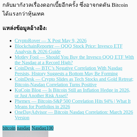
กลับมากังวลเรื่องดอกเบี้ยอีกครั้ง ซึ่งอาจกดดัน Bitcoin
ได้แรงกว่าหุ้นเทค
แหล่งข้อมูลอ้างอิง:
CryptoRover — X Post May 9, 2026
BlockchainReporter — QQQ Stock Price: Invesco ETF
Analysis & 2026 Guide
Motley Fool — Should You Buy the Invesco QQQ ETF With
the Nasdaq at a Record High?
CoinDesk — BTC’s Negative Correlation With Nasdaq
Persists, History Suggests a Bottom May Be Forming
CoinDesk — Crypto Slides as Tech Stocks and Gold Retreat;
Bitcoin-Nasdaq Correlation Turns Positive
KuCoin Blog — Is Bitcoin Still an Inflation Hedge in 2026,
or Just Another Risk Asset?
Phemex — Bitcoin-S&P 500 Correlation Hits 94% | What It
Means for Portfolios in 2026
OneDayAdvisor — Bitcoin Nasdaq Correlation: March 2026
Version
bitcoin
nasdaq
Nasdaq100