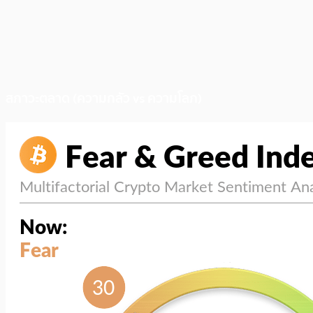
สภาวะตลาด (ความกลัว vs ความโลภ)