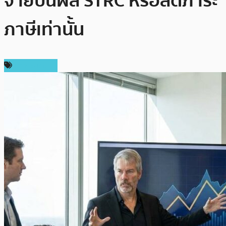
จ่ายปันผล STRC หรือลดภาระ
ภาษีเท่านั้น
ข่าว Bitcoin