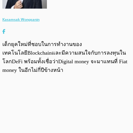
Kasamsak Wongsanin
เด็กยุคใหม่ที่ชอบในการทำงานของ
เทคโนโลยีBlockchainและมีความสนใจกับการลงทุนใน
โลกDeFi พร้อมทั้งเชื่อว่าDigital money จะมาแทนที่ Fiat
money ในอีกไม่กี่ปีข้างหน้า