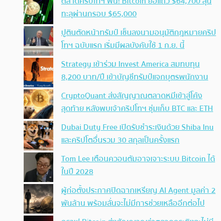
ตลาดคริปโทฯ ฟื้น! Bitcoin ยื้อแถว $64,700 ลุ้น
ทะลุผ่านกรอบ $65,000
ปูตินตัดหน้าทรัมป์ เซ็นลงนามอนุมัติกฎหมายคริป
โทฯ ฉบับแรก เริ่มมีผลบังคับใช้ 1 ก.ย. นี้
Strategy เข้าร่วม Invest America สมทบทุน
8,200 บาท/ปี เข้าบัญชีทรัมป์แจกบุตรพนักงาน
CryptoQuant ส่งสัญญาณตลาดหมีเข้าสู่โค้ง
สุดท้าย หลังพบเจ้าคริปโทฯ ซุ่มเก็บ BTC และ ETH
Dubai Duty Free เปิดรับชำระเงินด้วย Shiba Inu
และคริปโตอื่นรวม 30 สกุลเป็นครั้งแรก
Tom Lee เตือนควอนตัมอาจเจาะระบบ Bitcoin ได้
ในปี 2028
ผู้ก่อตั้งประกาศปิดฉากเหรียญ AI Agent มูลค่า 2
พันล้าน พร้อมลั่นจะไม่มีการช่วยเหลืออีกต่อไป