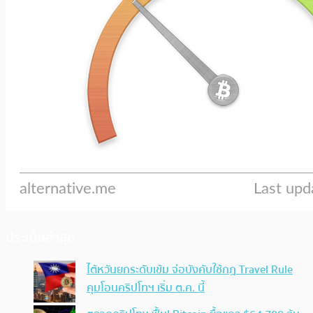
ประเด็นล่าสุด
ไต้หวันยกระดับเข้ม จ่อบังคับใช้กฏ Travel Rule
คุมโอนคริปโทฯ เริ่ม ต.ค. นี้