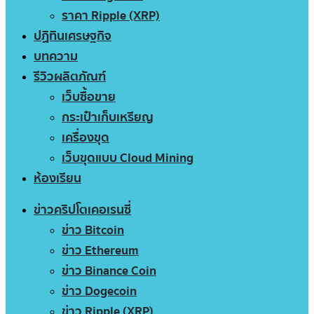
ราคา Ripple (XRP)
ปฏิทินเศรษฐกิจ
บทความ
รีวิวผลิตภัณฑ์
เว็บซื้อขาย
กระเป๋าเก็บเหรียญ
เครื่องขุด
เว็บขุดแบบ Cloud Mining
ห้องเรียน
ข่าวคริปโตเคอเรนซี่
ข่าว Bitcoin
ข่าว Ethereum
ข่าว Binance Coin
ข่าว Dogecoin
ข่าว Ripple (XRP)