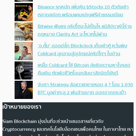
Binance รุกหนัก เพิ่มหุ้น bStocks 10 ตัวดังเข้า
ตลาดสปอต พร้อมแคมเปญฟรีค่าธรรมเนียม
Bitwise ฟันธง คริปโตจะไม่เป็นไร แม้สัปดาห์นี้ร่าง
กฎหมาย Clarity Act จะโหวตไม่ผ่าน
‘อ.ตั๊ม’ ถอดปลั้ก Blockclock เก็บเข้าตู้ หวั่นพิษ
Coldcard ลุกลามสู่อุปกรณ์คริปโทฯ ในบ้าน
เหยื่อ Coldcard ใช้ Bitcoin ส่งข้อความหาโจรขอ
คืนเงิน ตัดพ้อชีวิตโอนกลับมาสักนิดก็ยังดี
จับตา Strategy ส่อแววเทขายรอบ 4 ? โอน 1,030
BTC มูลค่าทะลุ 2 พันล้านบาท ออกจากกระเป๋า
เป้าหมายของเรา
Siam Blockchain มุ่งมั่นที่จะช่วยนำเสนอสารเกี่ยวกับ
Cryptocurrency และเทคโนโลยีบล็อกเชนเพื่อคนไทย ในภาษาไทย เรา