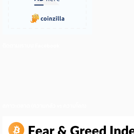
ติดตามเราบน Facebook
สภาวะตลาด (ความกลัว vs ความโลภ)