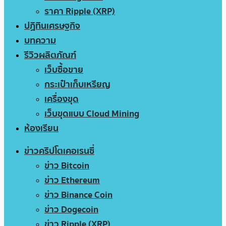
ราคา Ripple (XRP)
ปฏิทินเศรษฐกิจ
บทความ
รีวิวผลิตภัณฑ์
เว็บซื้อขาย
กระเป๋าเก็บเหรียญ
เครื่องขุด
เว็บขุดแบบ Cloud Mining
ห้องเรียน
ข่าวคริปโตเคอเรนซี่
ข่าว Bitcoin
ข่าว Ethereum
ข่าว Binance Coin
ข่าว Dogecoin
ข่าว Ripple (XRP)