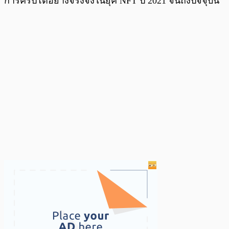
การคริปโตอย่างจริงจังในยุค NFT ปี 2021 จนถึงปัจจุบัน