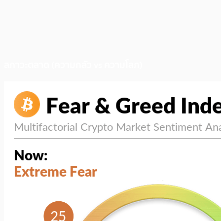
สภาวะตลาด (ความกลัว vs ความโลภ)