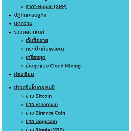
ราคา Ripple (XRP)
ปฏิทินเศรษฐกิจ
บทความ
รีวิวผลิตภัณฑ์
เว็บซื้อขาย
กระเป๋าเก็บเหรียญ
เครื่องขุด
เว็บขุดแบบ Cloud Mining
ห้องเรียน
ข่าวคริปโตเคอเรนซี่
ข่าว Bitcoin
ข่าว Ethereum
ข่าว Binance Coin
ข่าว Dogecoin
ข่าว Ripple (XRP)