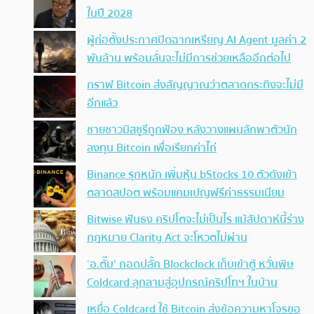
ในปี 2028
ผู้ก่อตั้งประกาศปิดฉากเหรียญ AI Agent มูลค่า 2
พันล้าน พร้อมลั่นจะไม่มีการช่วยเหลืออีกต่อไป
กราฟ Bitcoin ส่งสัญญาณว่าตลาดกระทิงจะไม่มี
อีกแล้ว
ชายชาวมิสซูรีถูกฟ้อง หลังวางแผนลักพาตัวนัก
ลงทุน Bitcoin เพื่อเรียกค่าไถ่
Binance รุกหนัก เพิ่มหุ้น bStocks 10 ตัวดังเข้า
ตลาดสปอต พร้อมแคมเปญฟรีค่าธรรมเนียม
Bitwise ฟันธง คริปโตจะไม่เป็นไร แม้สัปดาห์นี้ร่าง
กฎหมาย Clarity Act จะโหวตไม่ผ่าน
‘อ.ตั๊ม’ ถอดปลั้ก Blockclock เก็บเข้าตู้ หวั่นพิษ
Coldcard ลุกลามสู่อุปกรณ์คริปโทฯ ในบ้าน
เหยื่อ Coldcard ใช้ Bitcoin ส่งข้อความหาโจรขอ