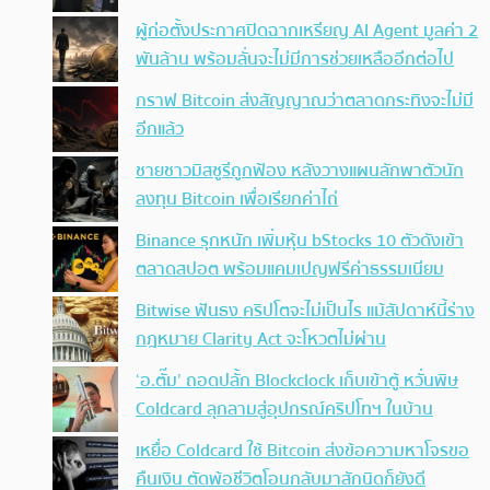
ผู้ก่อตั้งประกาศปิดฉากเหรียญ AI Agent มูลค่า 2
พันล้าน พร้อมลั่นจะไม่มีการช่วยเหลืออีกต่อไป
กราฟ Bitcoin ส่งสัญญาณว่าตลาดกระทิงจะไม่มี
อีกแล้ว
ชายชาวมิสซูรีถูกฟ้อง หลังวางแผนลักพาตัวนัก
ลงทุน Bitcoin เพื่อเรียกค่าไถ่
Binance รุกหนัก เพิ่มหุ้น bStocks 10 ตัวดังเข้า
ตลาดสปอต พร้อมแคมเปญฟรีค่าธรรมเนียม
Bitwise ฟันธง คริปโตจะไม่เป็นไร แม้สัปดาห์นี้ร่าง
กฎหมาย Clarity Act จะโหวตไม่ผ่าน
‘อ.ตั๊ม’ ถอดปลั้ก Blockclock เก็บเข้าตู้ หวั่นพิษ
Coldcard ลุกลามสู่อุปกรณ์คริปโทฯ ในบ้าน
เหยื่อ Coldcard ใช้ Bitcoin ส่งข้อความหาโจรขอ
คืนเงิน ตัดพ้อชีวิตโอนกลับมาสักนิดก็ยังดี