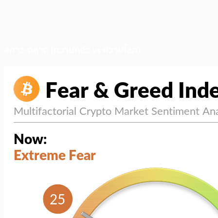
สภาวะตลาด (ความกลัว vs ความโลภ)