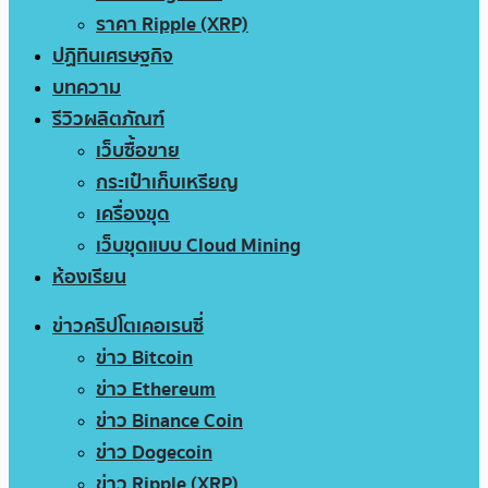
ราคา Ripple (XRP)
ปฏิทินเศรษฐกิจ
บทความ
รีวิวผลิตภัณฑ์
เว็บซื้อขาย
กระเป๋าเก็บเหรียญ
เครื่องขุด
เว็บขุดแบบ Cloud Mining
ห้องเรียน
ข่าวคริปโตเคอเรนซี่
ข่าว Bitcoin
ข่าว Ethereum
ข่าว Binance Coin
ข่าว Dogecoin
ข่าว Ripple (XRP)