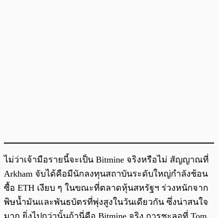
ไม่ว่าเจ้ามือรายนี้จะเป็น Bitmine จริงหรือไม่ สัญญาณที่
Arkham จับได้คือมีนักลงทุนสถาบันระดับใหญ่กำลังช้อน
ซื้อ ETH เงียบ ๆ ในขณะที่ตลาดหุ้นสหรัฐฯ ร่วงหนักจาก
พิษน้ำมันและพันธบัตรที่พุ่งสูงในวันเดียวกัน ซึ่งน่าสนใจ
มาก ยิ่งไปกว่านั้นถ้านี่คือ Bitmine จริง การชะลอที่ Tom