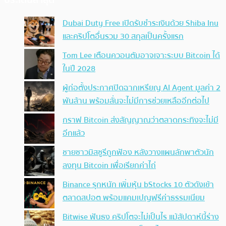
Dubai Duty Free เปิดรับชำระเงินด้วย Shiba Inu
และคริปโตอื่นรวม 30 สกุลเป็นครั้งแรก
Tom Lee เตือนควอนตัมอาจเจาะระบบ Bitcoin ได้
ในปี 2028
ผู้ก่อตั้งประกาศปิดฉากเหรียญ AI Agent มูลค่า 2
พันล้าน พร้อมลั่นจะไม่มีการช่วยเหลืออีกต่อไป
กราฟ Bitcoin ส่งสัญญาณว่าตลาดกระทิงจะไม่มี
อีกแล้ว
ชายชาวมิสซูรีถูกฟ้อง หลังวางแผนลักพาตัวนัก
ลงทุน Bitcoin เพื่อเรียกค่าไถ่
Binance รุกหนัก เพิ่มหุ้น bStocks 10 ตัวดังเข้า
ตลาดสปอต พร้อมแคมเปญฟรีค่าธรรมเนียม
Bitwise ฟันธง คริปโตจะไม่เป็นไร แม้สัปดาห์นี้ร่าง