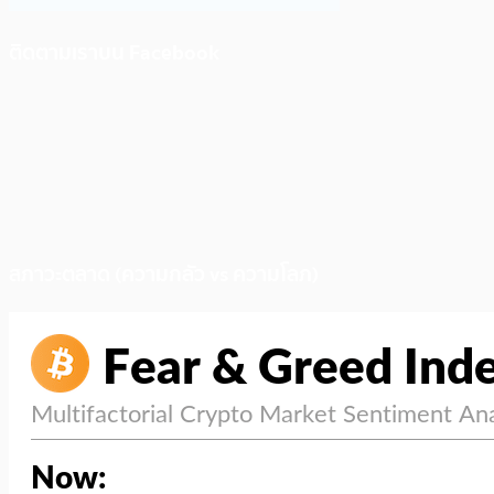
ติดตามเราบน Facebook
สภาวะตลาด (ความกลัว vs ความโลภ)