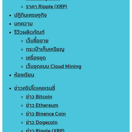
ราคา Ripple (XRP)
ปฏิทินเศรษฐกิจ
บทความ
รีวิวผลิตภัณฑ์
เว็บซื้อขาย
กระเป๋าเก็บเหรียญ
เครื่องขุด
เว็บขุดแบบ Cloud Mining
ห้องเรียน
ข่าวคริปโตเคอเรนซี่
ข่าว Bitcoin
ข่าว Ethereum
ข่าว Binance Coin
ข่าว Dogecoin
ข่าว Ripple (XRP)