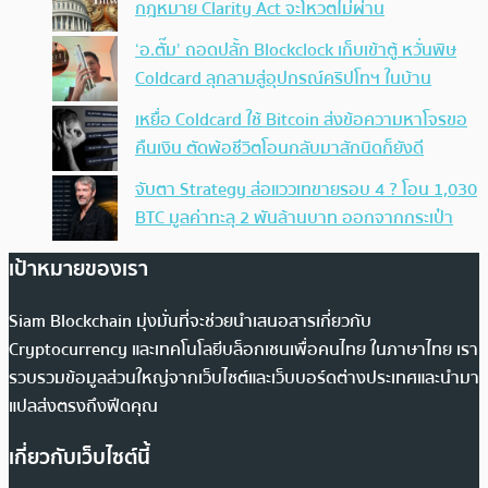
กฎหมาย Clarity Act จะโหวตไม่ผ่าน
‘อ.ตั๊ม’ ถอดปลั้ก Blockclock เก็บเข้าตู้ หวั่นพิษ
Coldcard ลุกลามสู่อุปกรณ์คริปโทฯ ในบ้าน
เหยื่อ Coldcard ใช้ Bitcoin ส่งข้อความหาโจรขอ
คืนเงิน ตัดพ้อชีวิตโอนกลับมาสักนิดก็ยังดี
จับตา Strategy ส่อแววเทขายรอบ 4 ? โอน 1,030
BTC มูลค่าทะลุ 2 พันล้านบาท ออกจากกระเป๋า
เป้าหมายของเรา
Siam Blockchain มุ่งมั่นที่จะช่วยนำเสนอสารเกี่ยวกับ
Cryptocurrency และเทคโนโลยีบล็อกเชนเพื่อคนไทย ในภาษาไทย เรา
รวบรวมข้อมูลส่วนใหญ่จากเว็บไซต์และเว็บบอร์ดต่างประเทศและนำมา
แปลส่งตรงถึงฟีดคุณ
เกี่ยวกับเว็บไซต์นี้