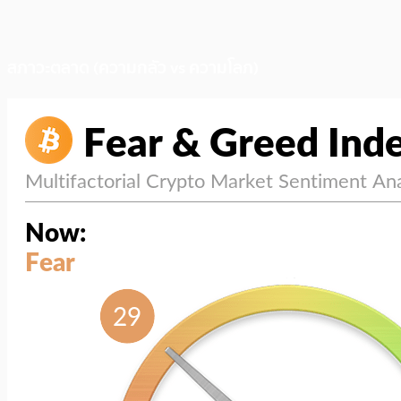
สภาวะตลาด (ความกลัว vs ความโลภ)