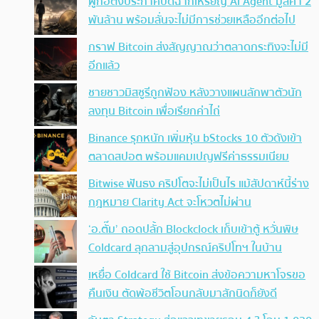
ผู้ก่อตั้งประกาศปิดฉากเหรียญ AI Agent มูลค่า 2
พันล้าน พร้อมลั่นจะไม่มีการช่วยเหลืออีกต่อไป
กราฟ Bitcoin ส่งสัญญาณว่าตลาดกระทิงจะไม่มี
อีกแล้ว
ชายชาวมิสซูรีถูกฟ้อง หลังวางแผนลักพาตัวนัก
ลงทุน Bitcoin เพื่อเรียกค่าไถ่
Binance รุกหนัก เพิ่มหุ้น bStocks 10 ตัวดังเข้า
ตลาดสปอต พร้อมแคมเปญฟรีค่าธรรมเนียม
Bitwise ฟันธง คริปโตจะไม่เป็นไร แม้สัปดาห์นี้ร่าง
กฎหมาย Clarity Act จะโหวตไม่ผ่าน
‘อ.ตั๊ม’ ถอดปลั้ก Blockclock เก็บเข้าตู้ หวั่นพิษ
Coldcard ลุกลามสู่อุปกรณ์คริปโทฯ ในบ้าน
เหยื่อ Coldcard ใช้ Bitcoin ส่งข้อความหาโจรขอ
คืนเงิน ตัดพ้อชีวิตโอนกลับมาสักนิดก็ยังดี