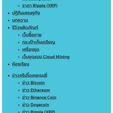
ราคา Ripple (XRP)
ปฏิทินเศรษฐกิจ
บทความ
รีวิวผลิตภัณฑ์
เว็บซื้อขาย
กระเป๋าเก็บเหรียญ
เครื่องขุด
เว็บขุดแบบ Cloud Mining
ห้องเรียน
ข่าวคริปโตเคอเรนซี่
ข่าว Bitcoin
ข่าว Ethereum
ข่าว Binance Coin
ข่าว Dogecoin
ข่าว Ripple (XRP)