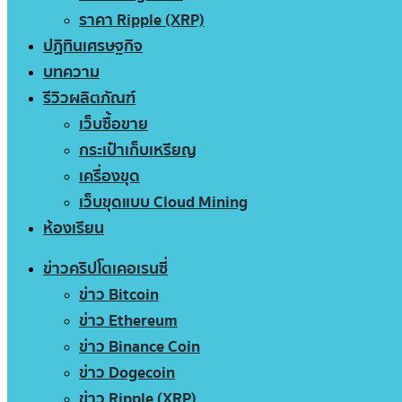
ราคา Ripple (XRP)
ปฏิทินเศรษฐกิจ
บทความ
รีวิวผลิตภัณฑ์
เว็บซื้อขาย
กระเป๋าเก็บเหรียญ
เครื่องขุด
เว็บขุดแบบ Cloud Mining
ห้องเรียน
ข่าวคริปโตเคอเรนซี่
ข่าว Bitcoin
ข่าว Ethereum
ข่าว Binance Coin
ข่าว Dogecoin
ข่าว Ripple (XRP)