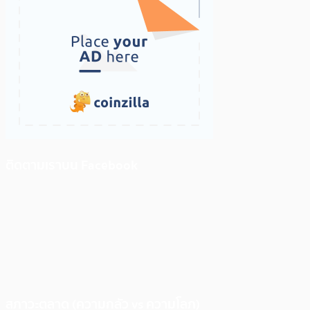
ติดตามเราบน Facebook
สภาวะตลาด (ความกลัว vs ความโลภ)