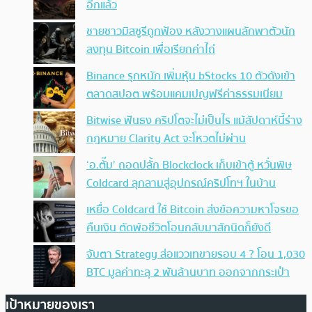
อีกแล้ว
ชายชาวมิสซูรีถูกฟ้อง หลังวางแผนลักพาตัวนัก
ลงทุน Bitcoin เพื่อเรียกค่าไถ่
Binance รุกหนัก เพิ่มหุ้น bStocks 10 ตัวดังเข้า
ตลาดสปอต พร้อมแคมเปญฟรีค่าธรรมเนียม
Bitwise ฟันธง คริปโตจะไม่เป็นไร แม้สัปดาห์นี้ร่าง
กฎหมาย Clarity Act จะโหวตไม่ผ่าน
‘อ.ตั๊ม’ ถอดปลั้ก Blockclock เก็บเข้าตู้ หวั่นพิษ
Coldcard ลุกลามสู่อุปกรณ์คริปโทฯ ในบ้าน
เหยื่อ Coldcard ใช้ Bitcoin ส่งข้อความหาโจรขอ
คืนเงิน ตัดพ้อชีวิตโอนกลับมาสักนิดก็ยังดี
จับตา Strategy ส่อแววเทขายรอบ 4 ? โอน 1,030
BTC มูลค่าทะลุ 2 พันล้านบาท ออกจากกระเป๋า
เป้าหมายของเรา