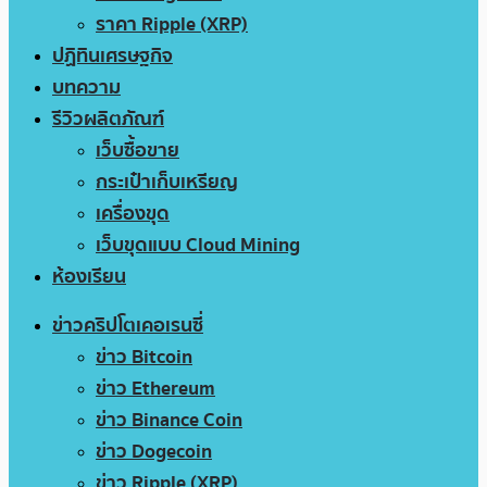
ราคา Ripple (XRP)
ปฏิทินเศรษฐกิจ
บทความ
รีวิวผลิตภัณฑ์
เว็บซื้อขาย
กระเป๋าเก็บเหรียญ
เครื่องขุด
เว็บขุดแบบ Cloud Mining
ห้องเรียน
ข่าวคริปโตเคอเรนซี่
ข่าว Bitcoin
ข่าว Ethereum
ข่าว Binance Coin
ข่าว Dogecoin
ข่าว Ripple (XRP)