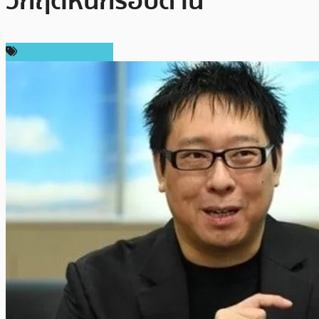
วิกฤตหนักรอบด้าน
ข่าวคริปโตเคอเรนซี่