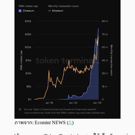
ภาพจาก: Ecomint NEWS (
X
)