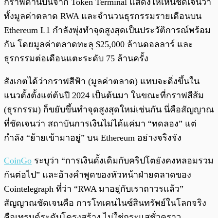
กราฟด้านบนจาก Token Terminal แสดงให้เห็นชัดเจนว่า
ทั้งมูลค่าตลาด RWA และจำนวนธุรกรรมรายเดือนบน
Ethereum L1 กำลังพุ่งทำจุดสูงสุดเป็นประวัติการณ์พร้อม
กัน โดยมูลค่าตลาดทะลุ $25,000 ล้านดอลลาร์ และ
ธุรกรรมต่อเดือนแตะระดับ 75 ล้านครั้ง
สังเกตได้ว่ากราฟสีฟ้า (มูลค่าตลาด) แทบจะดิ่งขึ้นใน
แนวตั้งตั้งแต่ต้นปี 2024 เป็นต้นมา ในขณะที่กราฟสีส้ม
(ธุรกรรม) ก็ขยับขึ้นทำจุดสูงสุดใหม่เช่นกัน นี่คือสัญญาณ
ที่ชัดเจนว่า สถาบันการเงินไม่ได้แค่มา “ทดลอง” แต่
กำลัง “ย้ายเข้ามาอยู่” บน Ethereum อย่างจริงจัง
CoinGo
ระบุว่า “การเงินดั้งเดิมกับคริปโตยังคงหลอมรวม
กันต่อไป” และอ้างคำพูดของหัวหน้าฝ่ายตลาดของ
Cointelegraph ที่ว่า “RWA มาอยู่กับเราถาวรแล้ว”
สัญญาณชัดเจนคือ การโทเคนไนซ์สินทรัพย์ในโลกจริง
คือเทรนด์ระดับโครงสร้าง ไม่ใช่กระแสชั่วคราว