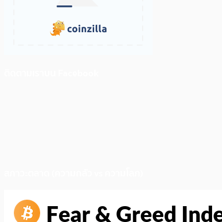
ติดตามเราบน Facebook
สภาวะตลาด (ความกลัว vs ความโลภ)