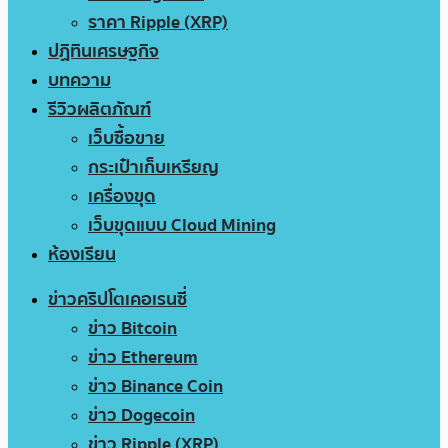
ราคา Ripple (XRP)
ปฏิทินเศรษฐกิจ
บทความ
รีวิวผลิตภัณฑ์
เว็บซื้อขาย
กระเป๋าเก็บเหรียญ
เครื่องขุด
เว็บขุดแบบ Cloud Mining
ห้องเรียน
ข่าวคริปโตเคอเรนซี่
ข่าว Bitcoin
ข่าว Ethereum
ข่าว Binance Coin
ข่าว Dogecoin
ข่าว Ripple (XRP)