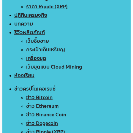
ราคา Ripple (XRP)
ปฏิทินเศรษฐกิจ
บทความ
รีวิวผลิตภัณฑ์
เว็บซื้อขาย
กระเป๋าเก็บเหรียญ
เครื่องขุด
เว็บขุดแบบ Cloud Mining
ห้องเรียน
ข่าวคริปโตเคอเรนซี่
ข่าว Bitcoin
ข่าว Ethereum
ข่าว Binance Coin
ข่าว Dogecoin
ข่าว Ripple (XRP)