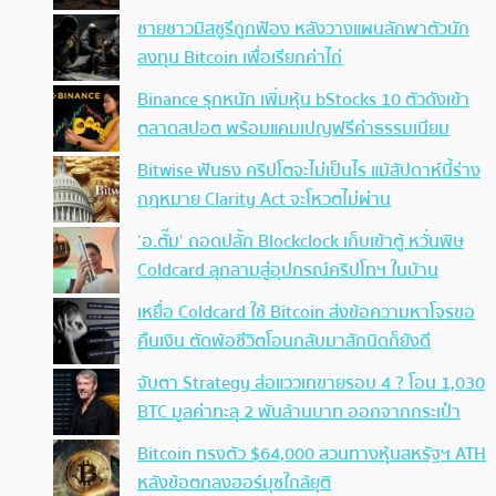
ชายชาวมิสซูรีถูกฟ้อง หลังวางแผนลักพาตัวนัก
ลงทุน Bitcoin เพื่อเรียกค่าไถ่
Binance รุกหนัก เพิ่มหุ้น bStocks 10 ตัวดังเข้า
ตลาดสปอต พร้อมแคมเปญฟรีค่าธรรมเนียม
Bitwise ฟันธง คริปโตจะไม่เป็นไร แม้สัปดาห์นี้ร่าง
กฎหมาย Clarity Act จะโหวตไม่ผ่าน
‘อ.ตั๊ม’ ถอดปลั้ก Blockclock เก็บเข้าตู้ หวั่นพิษ
Coldcard ลุกลามสู่อุปกรณ์คริปโทฯ ในบ้าน
เหยื่อ Coldcard ใช้ Bitcoin ส่งข้อความหาโจรขอ
คืนเงิน ตัดพ้อชีวิตโอนกลับมาสักนิดก็ยังดี
จับตา Strategy ส่อแววเทขายรอบ 4 ? โอน 1,030
BTC มูลค่าทะลุ 2 พันล้านบาท ออกจากกระเป๋า
Bitcoin ทรงตัว $64,000 สวนทางหุ้นสหรัฐฯ ATH
หลังข้อตกลงฮอร์มุซใกล้ยุติ