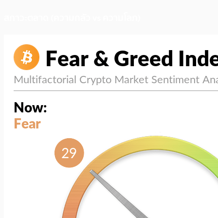
สภาวะตลาด (ความกลัว vs ความโลภ)