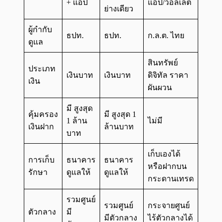
+ แอป
แอป/วอลเล็ต
ย่างเดียว
ผู้กำกับ
ธปท.
ธปท.
ก.ล.ต. ไทย
ดูแล
สินทรัพย์
ประเภท
เงินบาท
เงินบาท
ดิจิทัล ราคา
เงิน
ผันผวน
มี สูงสุด
คุ้มครอง
มี สูงสุด 1
1 ล้าน
ไม่มี
เงินฝาก
ล้านบาท
บาท
เก็บเองได้
การเก็บ
ธนาคาร
ธนาคาร
หรือฝากบน
รักษา
ดูแลให้
ดูแลให้
กระดานเทรด
รวมศูนย์
รวมศูนย์
กระจายศูนย์
ตัวกลาง
มี
มีตัวกลาง
ไร้ตัวกลางได้