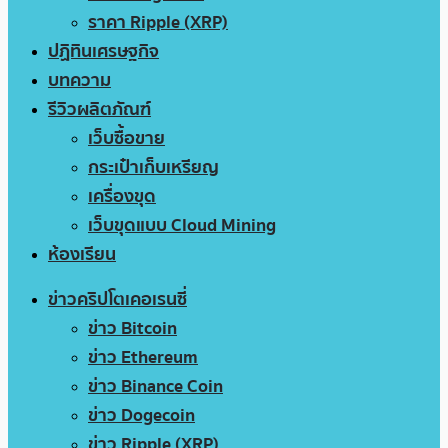
ราคา Ripple (XRP)
ปฏิทินเศรษฐกิจ
บทความ
รีวิวผลิตภัณฑ์
เว็บซื้อขาย
กระเป๋าเก็บเหรียญ
เครื่องขุด
เว็บขุดแบบ Cloud Mining
ห้องเรียน
ข่าวคริปโตเคอเรนซี่
ข่าว Bitcoin
ข่าว Ethereum
ข่าว Binance Coin
ข่าว Dogecoin
ข่าว Ripple (XRP)