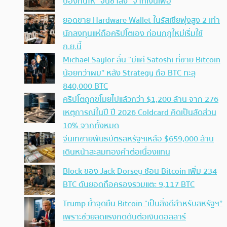
ป้องกันให้ “จนช้าลง” จากเงินเฟ้อ
ยอดขาย Hardware Wallet ในรัสเซียพุ่งสูง 2 เท่า
นักลงทุนแห่ถือคริปโตเอง ก่อนกฎใหม่เริ่มใช้
ก.ย.นี้
Michael Saylor ลั่น “มีแค่ Satoshi ที่ขาย Bitcoin
น้อยกว่าผม” หลัง Strategy ถือ BTC ทะลุ
840,000 BTC
คริปโตถูกขโมยไปแล้วกว่า $1,200 ล้าน จาก 276
เหตุการณ์ในปี ปี 2026 Coldcard คิดเป็นสัดส่วน
10% จากทั้งหมด
จีนเทขายพันธบัตรสหรัฐฯเหลือ $659,000 ล้าน
เดินหน้าสะสมทองคำต่อเนื่องแทน
Block ของ Jack Dorsey ช้อน Bitcoin เพิ่ม 234
BTC ดันยอดถือครองรวมแตะ 9,117 BTC
Trump ย้ำจุดยืน Bitcoin “เป็นสิ่งดีสำหรับสหรัฐฯ”
เพราะช่วยลดแรงกดดันต่อเงินดอลลาร์