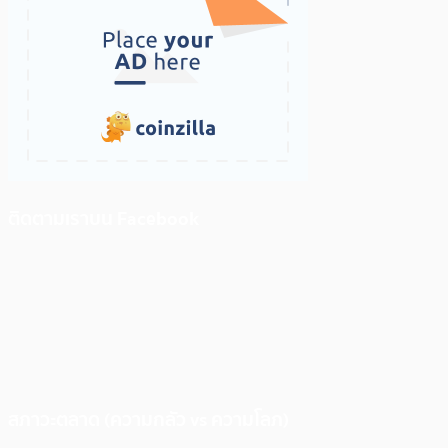
ติดตามเราบน Facebook
สภาวะตลาด (ความกลัว vs ความโลภ)