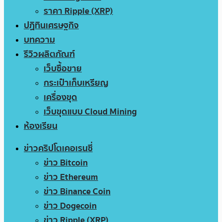
ราคา Ripple (XRP)
ปฏิทินเศรษฐกิจ
บทความ
รีวิวผลิตภัณฑ์
เว็บซื้อขาย
กระเป๋าเก็บเหรียญ
เครื่องขุด
เว็บขุดแบบ Cloud Mining
ห้องเรียน
ข่าวคริปโตเคอเรนซี่
ข่าว Bitcoin
ข่าว Ethereum
ข่าว Binance Coin
ข่าว Dogecoin
ข่าว Ripple (XRP)