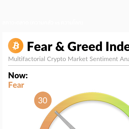
สภาวะตลาด (ความกลัว vs ความโลภ)