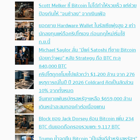
Scott Melker ชี้ Bitcoin ไม่ได้ทำให้รวยเร็ว แต่ช่วย
ป้องกันให้ “จนช้าลง” จากเงินเฟ้อ
ยอดขาย Hardware Wallet ในรัสเซียพุ่งสูง 2 เท่า
นักลงทุนแห่ถือคริปโตเอง ก่อนกฎใหม่เริ่มใช้
ก.ย.นี้
Michael Saylor ลั่น “มีแค่ Satoshi ที่ขาย Bitcoin
น้อยกว่าผม” หลัง Strategy ถือ BTC ทะลุ
840,000 BTC
คริปโตถูกขโมยไปแล้วกว่า $1,200 ล้าน จาก 276
เหตุการณ์ในปี ปี 2026 Coldcard คิดเป็นสัดส่วน
10% จากทั้งหมด
จีนเทขายพันธบัตรสหรัฐฯเหลือ $659,000 ล้าน
เดินหน้าสะสมทองคำต่อเนื่องแทน
Block ของ Jack Dorsey ช้อน Bitcoin เพิ่ม 234
BTC ดันยอดถือครองรวมแตะ 9,117 BTC
Trump ย้ำจุดยืน Bitcoin “เป็นสิ่งดีสำหรับสหรัฐฯ”