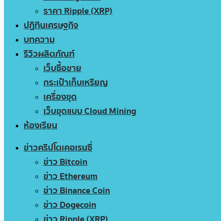
ราคา Ripple (XRP)
ปฏิทินเศรษฐกิจ
บทความ
รีวิวผลิตภัณฑ์
เว็บซื้อขาย
กระเป๋าเก็บเหรียญ
เครื่องขุด
เว็บขุดแบบ Cloud Mining
ห้องเรียน
ข่าวคริปโตเคอเรนซี่
ข่าว Bitcoin
ข่าว Ethereum
ข่าว Binance Coin
ข่าว Dogecoin
ข่าว Ripple (XRP)