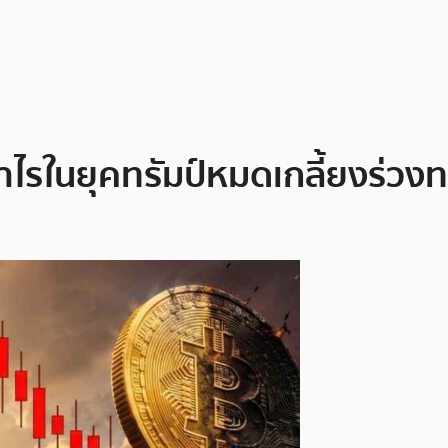
ไรในยุคทรัมป์หมดเกลี้ยงร่วงท